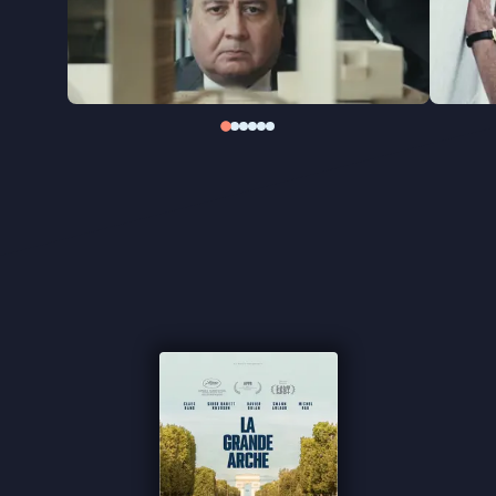
de weerbarstige realiteit en de grillen van de
politiek.
La Grande Arche
vertelt het fascinerende, vaak
grappige én waargebeurde verhaal achter een van
de meest ambitieuze architectuurprojecten van de
20e eeuw. Het visionaire ontwerp van Otto von
Spreckelsen werd met veel enthousiasme
ontvangen, maar tragisch genoeg zou hij de
voltooiing van zijn meesterwerk nooit meemaken.
Naast de hoofdrol voor Claes Bang (
The Square
),
zijn er rollen voor Sidse Babette Knudsen (
Borgen,
Sons
), Xavier Dolan (
J’ai tué ma mère
) en Swann
Arlaud (
Anatomy of a Fall
).
"Uitstekend gespeeld door Claes 'The Square'
Bang" ★★★★ VPRO Cinema
"Vooral de absurditeit is vermakelijk" ★★★ de
Volkskrant