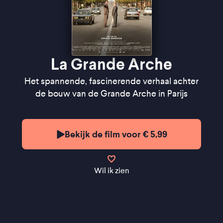
"Een bescheiden, maar trefzeker eerbetoon"
★★★★½
FilmTotaal
"De onwrikbare artistieke overtuiging van een
geniale architect botst met de rauwe realiteit" -
de
Filmkrant
La Grande Arche
Het spannende, fascinerende verhaal achter
de bouw van de Grande Arche in Parijs
Bekijk de film voor € 5,99
Wil ik zien