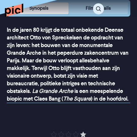
Synopsis
Film Details
In de jaren 80 krijgt de totaal onbekende Deense
architect Otto von Spreckelsen de opdracht van
zijn leven: het bouwen van de monumentale
Grande Arche in het peperdure zakencentrum van
Parijs. Maar de bouw verloopt allesbehalve
makkelijk. Terwijl Otto blijft vasthouden aan zijn
visionaire ontwerp, botst zijn visie met
bureaucratie, politieke intriges en technische
obstakels.
La Grande Arche
is een meespelende
biopic met Claes Bang (
The Square
) in de hoofdrol.
“
Buitengewoon boeiend
”