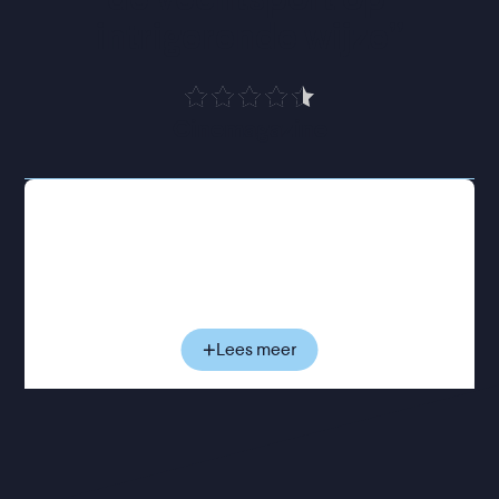
intrigerende wijze
”
Cinemagazine
De jonge bokser Camille woont op een prestigieus
sportinternaat, waar hij zich voorbereidt op het
Europese kampioenschap. Maar een ongeluk heeft
zijn relatie met de sport volledig op losse
schroeven gezet. Vroeger ging hij volledig op in het
boksen, nu ervaart hij vooral twijfel en angst. Binnen
Lees meer
de hechte groep boksers is voor die emoties
nauwelijks ruimte: kwetsbaarheid geldt er als
zwakte. Langzaam raakt Camille geïsoleerd binnen
het wereldje waar hij ooit vanzelfsprekend deel van
uitmaakte, terwijl het besef groeit dat hij niet alleen