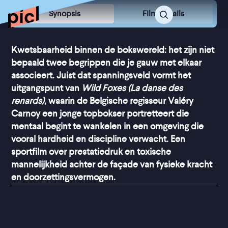
Synopsis
Film Details
Kwetsbaarheid binnen de bokswereld: het zijn niet
bepaald twee begrippen die je gauw met elkaar
associeert. Juist dat spanningsveld vormt het
uitgangspunt van
Wild Foxes (La danse des
renards)
, waarin de Belgische regisseur Valéry
Carnoy een jonge topbokser portretteert die
mentaal begint te wankelen in een omgeving die
vooral hardheid en discipline verwacht. Een
sportfilm over prestatiedruk en toxische
mannelijkheid achter de façade van fysieke kracht
en doorzettingsvermogen.
“
Benadert de wereld achter 
de vechtsport op 