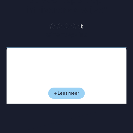
intrigerende wijze
”
Cinemagazine
De jonge bokser Camille woont op een prestigieus
sportinternaat, waar hij zich voorbereidt op het
Europese kampioenschap. Maar een ongeluk heeft
zijn relatie met de sport volledig op losse
schroeven gezet. Vroeger ging hij volledig op in het
boksen, nu ervaart hij vooral twijfel en angst. Binnen
Lees meer
de hechte groep boksers is voor die emoties
nauwelijks ruimte: kwetsbaarheid geldt er als
zwakte. Langzaam raakt Camille geïsoleerd binnen
het wereldje waar hij ooit vanzelfsprekend deel van
uitmaakte, terwijl het besef groeit dat hij niet alleen