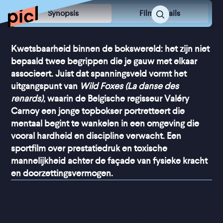
Synopsis
Film Details
Kwetsbaarheid binnen de bokswereld: het zijn niet
bepaald twee begrippen die je gauw met elkaar
associeert. Juist dat spanningsveld vormt het
uitgangspunt van
Wild Foxes (La danse des
renards)
, waarin de Belgische regisseur Valéry
Carnoy een jonge topbokser portretteert die
mentaal begint te wankelen in een omgeving die
vooral hardheid en discipline verwacht. Een
sportfilm over prestatiedruk en toxische
mannelijkheid achter de façade van fysieke kracht
en doorzettingsvermogen.
“
Benadert de wereld achter 
de vechtsport op 