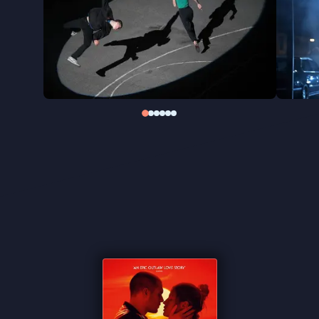
Gebaseerd op de roman ‘Jackie Loves Johnser
OK?’ (1997) van de Ierse auteur Neville Thompson
vertelt regisseur Gilles Lellouche een episch
gangsterverhaal over liefde, strijd en verlossing, dat
twee decennia omspant. Met een energieke
visuele stijl, briljant acteerwerk en een krachtige,
nostalgische soundtrack wist
L’amour ouf
mee te
dingen naar een plek in de competitie van Cannes.
"Benoît Poelvoorde steelt de show als criminele
pater familias" ★★★ NRC
"Gulzig en excessief misdaadmelodrama" ★★★★
De Morgen
"Mooie en kleurrijke fotografie, zwierige camera,
zwarte humor en aantrekkelijke hoofdrolspelers"
★★★
FilmTotaal
"Groots en meeslepend dus [...] heel lekker" -
de
Filmkrant