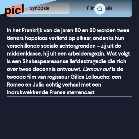
Synopsis
Film Details
In het Frankrijk van de jaren 80 en 90 worden twee
tieners hopeloos verliefd op elkaar, ondanks hun
verschillende sociale achtergronden – zij uit de
middenklasse, hij uit een arbeidersgezin. Wat volgt
is een Shakespeareaanse liefdestragedie die zich
over twee decennia ontvouwt.
L’amour ouf
is de
tweede film van regisseur Gilles Lellouche: een
Romeo en Julia-achtig verhaal met een
indrukwekkende Franse sterrencast.
“
Lellouche zet alles vet en 
overdreven aan, het 
amuseert
”