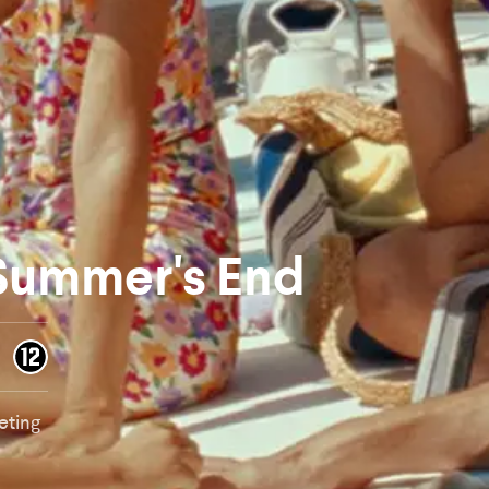
Summer's End
eting