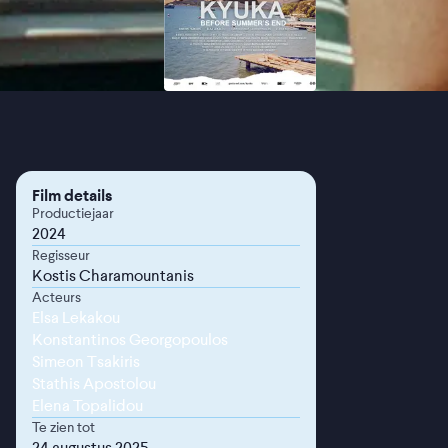
Film details
Productiejaar
2024
Regisseur
Kostis Charamountanis
Acteurs
Elsa Lekakou
Konstantinos Georgopoulos
Simeon Tsakiris
Stathis Apostolou
Elena Topalidou
Te zien tot
24 augustus 2025