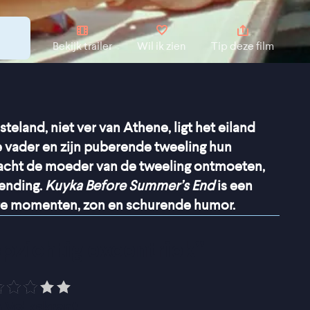
Bekijk trailer
Wil ik zien
Tip deze film
teland, niet ver van Athene, ligt het eiland
e vader en zijn puberende tweeling hun
cht de moeder van de tweeling ontmoeten,
wending.
Kuyka Before Summer’s End
is een
ere momenten, zon en schurende humor.
 opzichtig excentriek
”
 Volkskrant