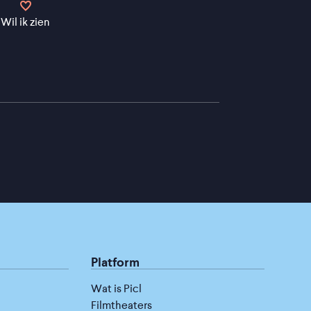
Wil ik zien
Platform
Wat is Picl
Filmtheaters