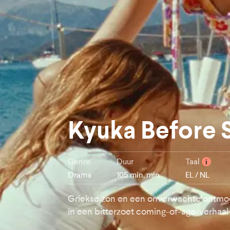
Kyuka Before 
Genre
Duur
Taal
i
Drama
105 min. min
EL / NL
Griekse zon en een onverwachte ontmo
in een bitterzoet coming-of-age-verhaal