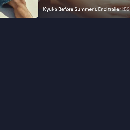
Kyuka Before Summer's End
trailer
1:59