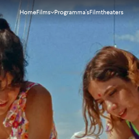
Home
Programma's
Filmtheaters
Films
Meest bekeken
Nieuw
Aanraders
Binnenkort
Alle films