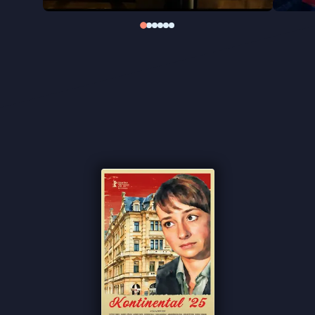
schuldgevoelens kan temperen. De rechercheur
van dienst verzekert haar: “Ik zie geen reden u te
arresteren, hoe groot uw behoefte aan
zelfkastijding ook is.”
Kontinental ’25
– losjes verwijzend naar Roberto
Rossellini’s
Europa ’51
, waarin Ingrid Bergman zich
als ongelukkige diplomatenvrouw op de
liefdadigheid stort – is opnieuw een typische Radu
Jude-vertelling. De regisseur verweeft satire met
messcherpe analyses van hedendaags Roemenië,
in licht absurde vertellingen die vol zitten met
ideologiekritiek, filosofische citaten en
onverwachte essayistische uitstapjes. Jude
draaide
Kontinental ’25
vrijwel geheel met de
iPhone om de film een onverbloemd hedendaags
karakter te geven; de esthetiek van fraaie beelden
zou de brute werkelijkheid te veel camoufleren.