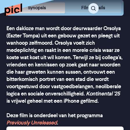
Synopsis
Film Details
Een dakloze man wordt door deurwaarder Orsolya
(Eszter Tompa) uit een gebouw gezet en pleegt uit
wanhoop zelfmoord. Orsolya voelt zich
medeplichtig en raakt in een morele crisis waar ze
koste wat kost uit wil komen. Terwijl ze bij collega’s,
vrienden en kennissen op zoek gaat naar woorden
die haar geweten kunnen sussen, ontvouwt een
bitterkomisch portret van een stad die wordt
voortgestuwd door vastgoedbelangen, neoliberale
logica en sociale onverschilligheid.
Kontinental '25
is vrijwel geheel met een iPhone gefilmd.
Deze film is onderdeel van het programma
Previously Unreleased
.