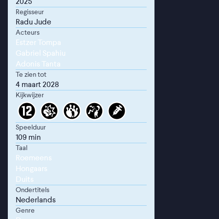
2025
Regisseur
Radu Jude
Acteurs
Estzer Tompa
Gabriel Spahiu
Adonis Tanta
Te zien tot
4 maart 2028
Kijkwijzer
Speelduur
109 min
Taal
Roemeens
Hongaars
Duits
Ondertitels
Nederlands
Genre