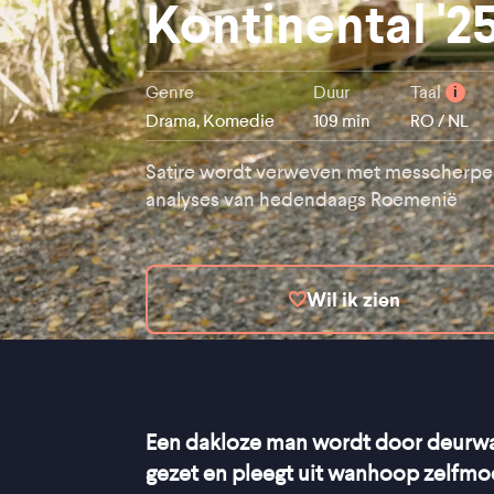
Kontinental '2
Genre
Duur
Taal
i
Drama, Komedie
109 min
RO / NL
Satire wordt verweven met messcherpe
analyses van hedendaags Roemenië
Wil ik zien
Een dakloze man wordt door deurwa
gezet en pleegt uit wanhoop zelfmoo