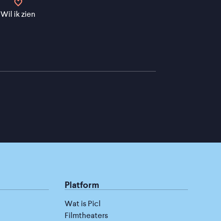
Wil ik zien
Platform
Wat is Picl
Filmtheaters