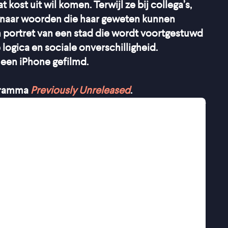
 kost uit wil komen. Terwijl ze bij collega’s,
t naar woorden die haar geweten kunnen
 portret van een stad die wordt voortgestuwd
logica en sociale onverschilligheid.
 een iPhone gefilmd.
ogramma
Previously Unreleased
.
ling van Radu Jude (
Aferim!, Bad Luck Banging
uch from the End of the World
) over de
van de mens daarin. Deurwaarder Orsolya,
nkbevel uit en laat een gokverslaafde
e kelder zetten. Dit heeft vergaande gevolgen
ten; hij zegt zijn spullen te zullen pakken,
d. Was de uitzetting moreel te
 handelen? En wat is haar rol als uitvoerder
ienste staan van vastgoedontwikkelaars die