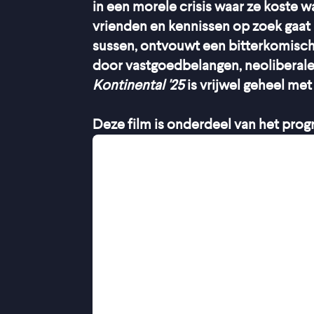
in een morele crisis waar ze koste wat
vrienden en kennissen op zoek gaa
sussen, ontvouwt een bitterkomisch
door vastgoedbelangen, neoliberale 
Kontinental '25
is vrijwel geheel met
Deze film is onderdeel van het pr
Opnieuw een ironisch geladen vertel
or Loony Porn, Do Not Expect Too M
Roemeense samenleving en de plek 
gevestigd in Cluj, voert een rechtba
alcoholist uit een illegaal gekraakt
voor de verslaafde en haar eigen gewe
gaat de kelder in en pleegt zelfmoor
verantwoorden? Had ze anders kunnen
van gerechtelijke bevelen die ten d