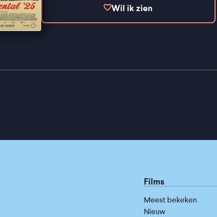
Wil ik zien
Films
Meest bekeken
Nieuw