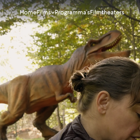
Home
Programma's
Filmtheaters
Films
Meest bekeken
Nieuw
Aanraders
Binnenkort
Alle films