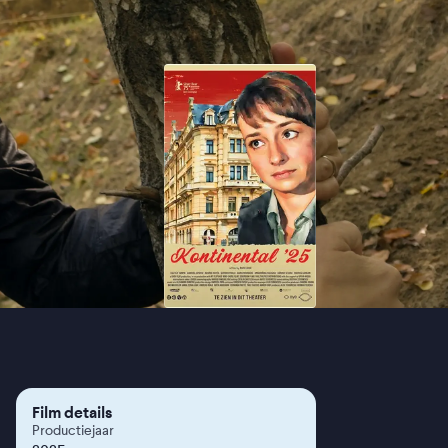
Film details
Productiejaar