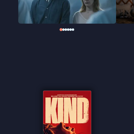
gedragen wordt door sterk, subtiel acteerwerk.
"Met de benauwende sfeer zit het zeker goed"
★★★ de Volkskrant
"Een van de grootste verrassingen van het jaar"
★★★★
FilmTotaal
"Meeslepende en ingenieuze film" ★★★1/2
Cinemagazine
"Op zijn sterkst wanneer de film balanceert tussen
het alledaagse en het bovennatuurlijke" -
de
Filmkrant