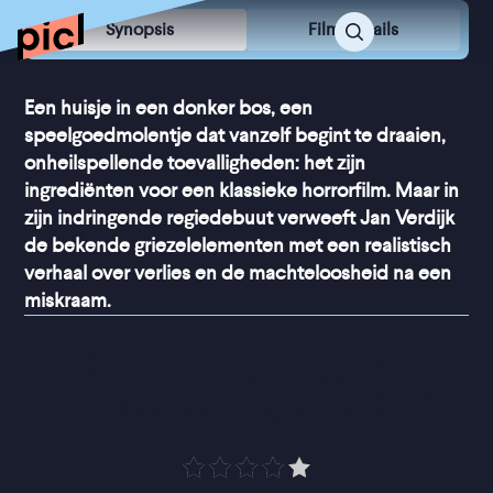
Synopsis
Film Details
Een huisje in een donker bos, een
speelgoedmolentje dat vanzelf begint te draaien,
onheilspellende toevalligheden: het zijn
ingrediënten voor een klassieke horrorfilm. Maar in
zijn indringende regiedebuut verweeft Jan Verdijk
de bekende griezelelementen met een realistisch
verhaal over verlies en de machteloosheid na een
miskraam.
“
Blinkt uit in sfeer, subtiel 
spel en ambigue satire
”