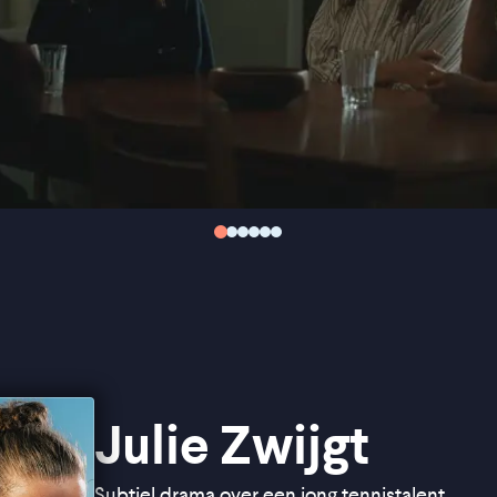
Julie Zwijgt
Subtiel drama over een jong tennistalent