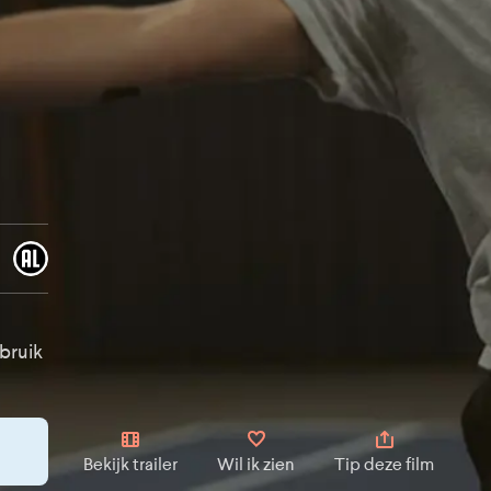
bruik
Bekijk trailer
Wil ik zien
Tip deze film