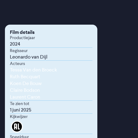
Film details
Productiejaar
2024
Regisseur
Leonardo van Dijl
Acteurs
Tessa Van den Broeck
Ruth Becquart
Koen De Bouw
Claire Bodson
Laurent Caron
Te zien tot
1 juni 2025
Kijkwijzer
Speelduur