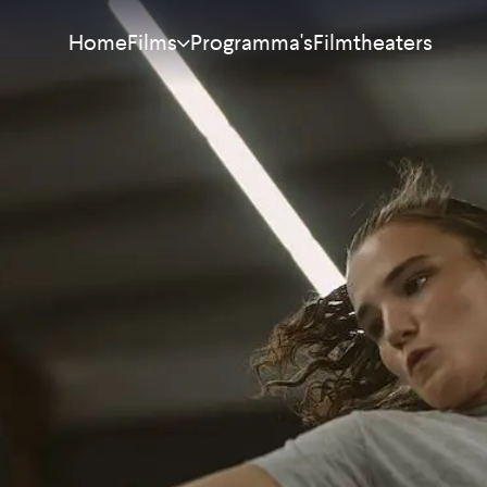
Home
Programma's
Filmtheaters
Films
Meest bekeken
Nieuw
Aanraders
Binnenkort
Alle films