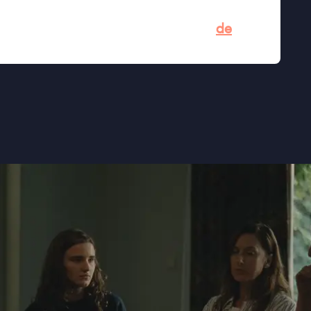
ie” ★★★ VPRO Cinema
nnistalent Tessa Van den Broeck” –
de