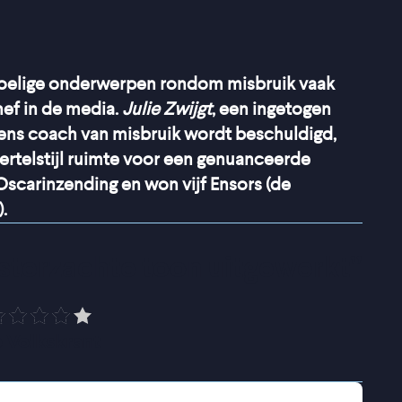
oelige onderwerpen rondom misbruik vaak
ef in de media.
Julie Zwijgt
, een ingetogen
iens coach van misbruik wordt beschuldigd,
ertelstijl ruimte voor een genuanceerde
Oscarinzending en won vijf Ensors (de
.
sterzachte toon uitgewerkt
”
 Volkskrant
t als veelbelovend tennistalent volledig in het