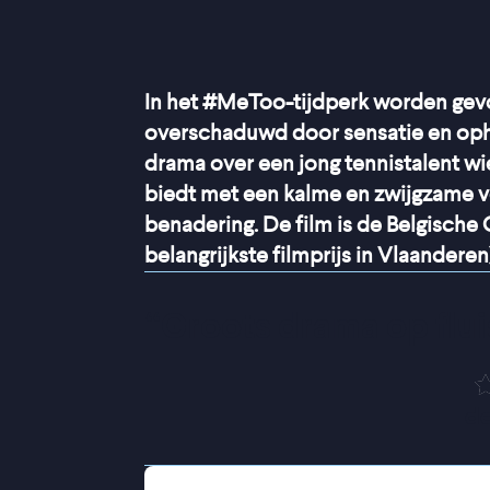
In het #MeToo-tijdperk worden gev
overschaduwd door sensatie en oph
drama over een jong tennistalent w
biedt met een kalme en zwijgzame v
benadering. De film is de Belgische 
belangrijkste filmprijs in Vlaanderen)
“
Groots drama op flui
de
Het leven van de 15-jarige Julie staa