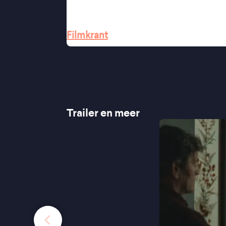
“Van den Broeck overtuigt als Jul
“Lovenswaardig acteerdebuut van te
Filmkrant
Trailer en meer