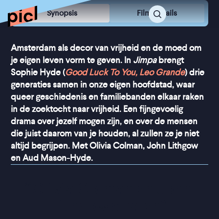
Synopsis
Film Details
Amsterdam als decor van vrijheid en de moed om
je eigen leven vorm te geven. In
Jimpa
brengt
Sophie Hyde (
Good Luck To You, Leo Grande
) drie
generaties samen in onze eigen hoofdstad, waar
queer geschiedenis en familiebanden elkaar raken
in de zoektocht naar vrijheid. Een fijngevoelig
drama over jezelf mogen zijn, en over de mensen
die juist daarom van je houden, al zullen ze je niet
altijd begrijpen. Met Olivia Colman, John Lithgow
en Aud Mason-Hyde.
“
Olivia Colman en John 
Lithgow stralen
”