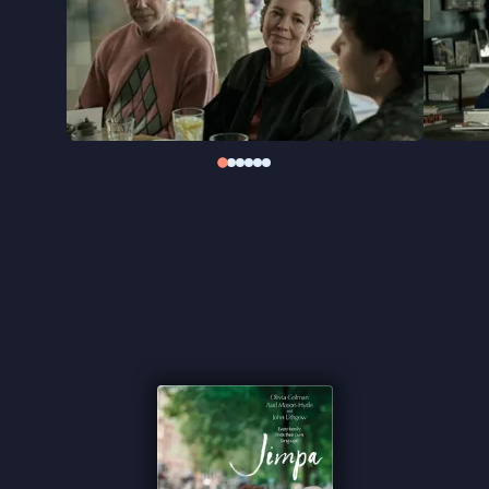
Intieme verhoudingen scherp en liefdevol
blootleggen: dat is de kracht van de Australische
regisseur Sophie Hyde. Na
Good Luck to You, Leo
Grande
, over seksualiteit en zelfontdekking op
latere leeftijd, richt
Jimpa
zich op een ander soort
intimiteit: familiebanden die haperen en botsen,
juist omdat iedereen zichzelf probeert te zijn.
"Colman zet intussen een prachtig karakter neer
dat heerlijk uit het veld geslagen wordt, zoals alleen
zij dat kan" ★★★½
Cinemagazine
''Een rake en hartverwarmende film'' ★★★★½
Filmtotaal
"Voelt vanaf de openingsscène aan als een thuis
waarin iedereen zichzelf kan zijn" -
de Filmkrant