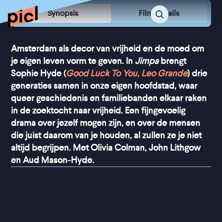
Synopsis
Film Details
Amsterdam als decor van vrijheid en de moed om
je eigen leven vorm te geven. In
Jimpa
brengt
Sophie Hyde (
Good Luck To You, Leo Grande
) drie
generaties samen in onze eigen hoofdstad, waar
queer geschiedenis en familiebanden elkaar raken
in de zoektocht naar vrijheid. Een fijngevoelig
drama over jezelf mogen zijn, en over de mensen
die juist daarom van je houden, al zullen ze je niet
altijd begrijpen. Met Olivia Colman, John Lithgow
en Aud Mason-Hyde.
“
Olivia Colman en John 
Lithgow stralen
”