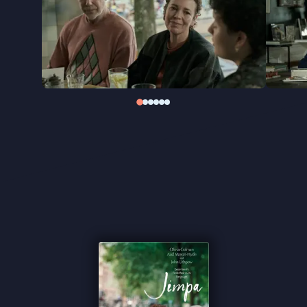
Intieme verhoudingen scherp en liefdevol
blootleggen: dat is de kracht van de Australische
regisseur Sophie Hyde. Na
Good Luck to You, Leo
Grande
, over seksualiteit en zelfontdekking op
latere leeftijd, richt
Jimpa
zich op een ander soort
intimiteit: familiebanden die haperen en botsen,
juist omdat iedereen zichzelf probeert te zijn.
"Colman zet intussen een prachtig karakter neer
dat heerlijk uit het veld geslagen wordt, zoals alleen
zij dat kan" ★★★½
Cinemagazine
''Een rake en hartverwarmende film'' ★★★★½
Filmtotaal
"Voelt vanaf de openingsscène aan als een thuis
waarin iedereen zichzelf kan zijn" -
de Filmkrant