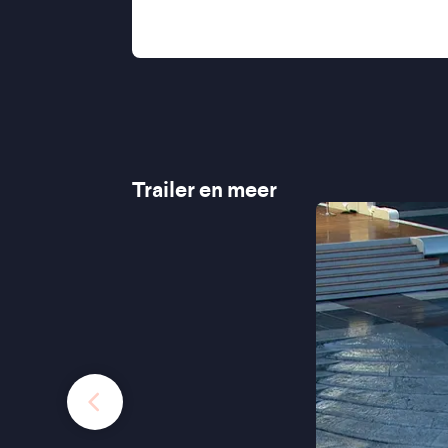
"A balance of impossibly high-profi
perspective"
–
Variety
Trailer en meer