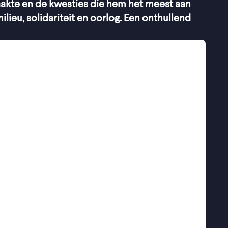
maakte en de kwesties die hem het meest aan
ilieu, solidariteit en oorlog. Een onthullend
gheid heeft ons doen vergeten hoe we moeten
zijn reis naar Lampedusa, de plek waar veel
e grond proberen te zetten. Het veelvuldige
jken als een poging om de onverschilligheid te
 hij 37 trips en bezocht hij 53 landen.
ngen en gevangenen, maakte misstanden
engt scherp in beeld hoe hij een kalme,
ische, oneerlijke wereld, en hoe die
 zijn schouders leek te drukken.
ss intro Pope Francis's life"
–
IndieWire
ited and, therefore, most revealing"
–
Screen