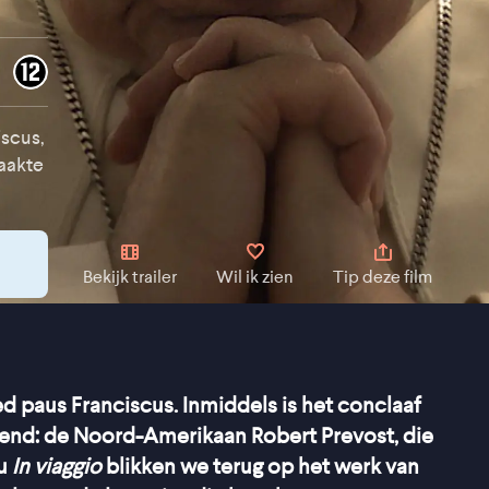
scus,
maakte
Bekijk trailer
Wil ik zien
Tip deze film
d paus Franciscus. Inmiddels is het conclaaf
ekend: de Noord-Amerikaan Robert Prevost, die
cu
In viaggio
blikken we terug op het werk van