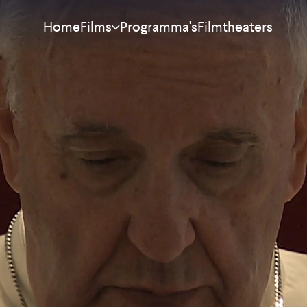
Home
Programma's
Filmtheaters
Films
Meest bekeken
Nieuw
Aanraders
Binnenkort
Alle films