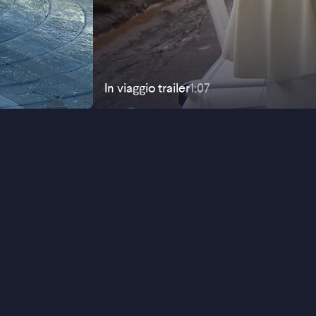
In viaggio
trailer
1:07