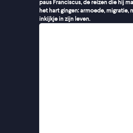
paus Franciscus, de reizen die hij 
het hart gingen: armoede, migratie, m
inkijkje in zijn leven.
“De globalisering van onverschilli
huilen.” Dat zei paus Franciscus bij 
bootvluchtelingen voet aan Europes
reizen van de kerkleider kun je beki
doorbreken. In negen jaar tijd maakte
Paus Franciscus omarmde vluchteli
binnen de kerk bespreekbaar. Het br
rustgevende factor was in een chaot
uitputtende taak steeds zwaarder op
"Fascinating, remarkable for it's acce
"Pope Francis is at his most uninhib
International