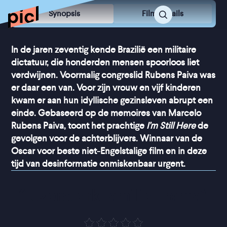
Synopsis
Film Details
In de jaren zeventig kende Brazilië een militaire
dictatuur, die honderden mensen spoorloos liet
verdwijnen. Voormalig congreslid Rubens Paiva was
er daar een van. Voor zijn vrouw en vijf kinderen
kwam er aan hun idyllische gezinsleven abrupt een
einde. Gebaseerd op de memoires van Marcelo
Rubens Paiva, toont het prachtige
I’m Still Here
de
gevolgen voor de achterblijvers. Winnaar van de
Oscar voor beste niet-Engelstalige film en in deze
tijd van desinformatie onmiskenbaar urgent.
“
IJzersterk familiedrama
”