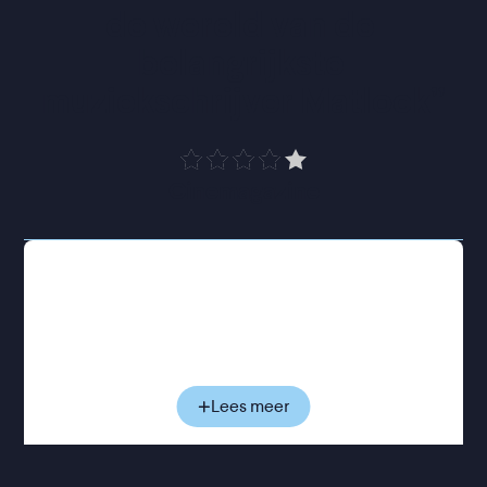
de wereld van de 
belangrijkste 
muziekschrijver Matlock
”
Cinemagazine
Aan het woord is Glen Matlock, bassist en een van
de oorspronkelijke leden van The Sex Pistols. Hij
deelt zijn persoonlijke herinneringen, die samen
met historisch beeldmateriaal en archiefopnames
een beeld geven van de enorme invloed van de
band. Van de ontstaansgeschiedenis tot de release
Lees meer
van
Anarchy in the U.K.
en de blijvende
nalatenschap van
Never Mind the Bollocks
, een
van de meest bepalende platen uit de