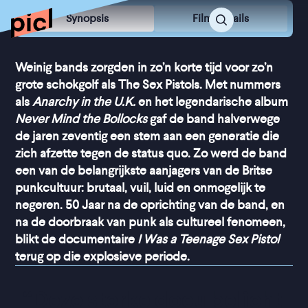
Synopsis
Film Details
Weinig bands zorgden in zo’n korte tijd voor zo’n
grote schokgolf als The Sex Pistols. Met nummers
als
Anarchy in the U.K.
en het legendarische album
Never Mind the Bollocks
gaf de band halverwege
de jaren zeventig een stem aan een generatie die
zich afzette tegen de status quo. Zo werd de band
een van de belangrijkste aanjagers van de Britse
punkcultuur: brutaal, vuil, luid en onmogelijk te
negeren. 50 Jaar na de oprichting van de band, en
na de doorbraak van punk als cultureel fenomeen,
blikt de documentaire
I Was a Teenage Sex Pistol
terug op die explosieve periode.
“
Deze sterke docu belicht 