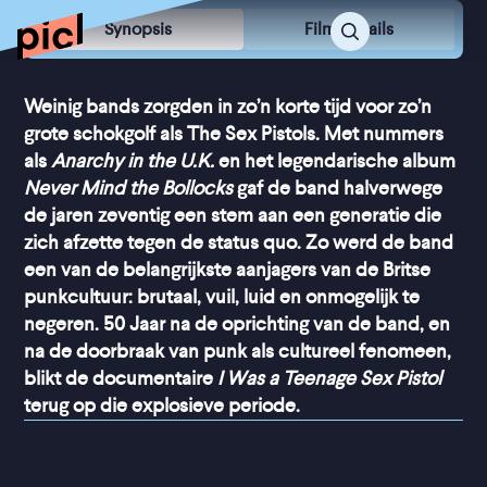
Synopsis
Film Details
Weinig bands zorgden in zo’n korte tijd voor zo’n
grote schokgolf als The Sex Pistols. Met nummers
als
Anarchy in the U.K.
en het legendarische album
Never Mind the Bollocks
gaf de band halverwege
de jaren zeventig een stem aan een generatie die
zich afzette tegen de status quo. Zo werd de band
een van de belangrijkste aanjagers van de Britse
punkcultuur: brutaal, vuil, luid en onmogelijk te
negeren. 50 Jaar na de oprichting van de band, en
na de doorbraak van punk als cultureel fenomeen,
blikt de documentaire
I Was a Teenage Sex Pistol
terug op die explosieve periode.
“
Deze sterke docu belicht 