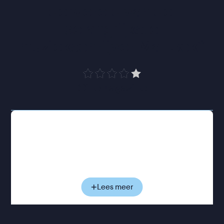
de wereld van de 
belangrijkste 
muziekschrijver Matlock
”
Cinemagazine
Aan het woord is Glen Matlock, bassist en een van
de oorspronkelijke leden van The Sex Pistols. Hij
deelt zijn persoonlijke herinneringen, die samen
met historisch beeldmateriaal en archiefopnames
een beeld geven van de enorme invloed van de
band. Van de ontstaansgeschiedenis tot de release
Lees meer
van
Anarchy in the U.K.
en de blijvende
nalatenschap van
Never Mind the Bollocks
, een
van de meest bepalende platen uit de