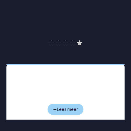
de wereld van de 
belangrijkste 
muziekschrijver Matlock
”
Cinemagazine
Aan het woord is Glen Matlock, bassist en een van
de oorspronkelijke leden van The Sex Pistols. Hij
deelt zijn persoonlijke herinneringen, die samen
met historisch beeldmateriaal en archiefopnames
een beeld geven van de enorme invloed van de
band. Van de ontstaansgeschiedenis tot de release
Lees meer
van
Anarchy in the U.K.
en de blijvende
nalatenschap van
Never Mind the Bollocks
, een
van de meest bepalende platen uit de