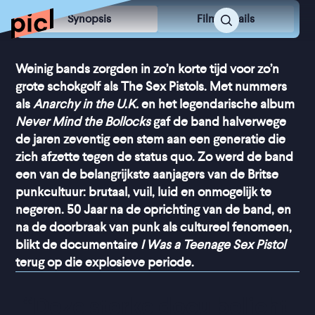
Synopsis
Film Details
Weinig bands zorgden in zo’n korte tijd voor zo’n
grote schokgolf als The Sex Pistols. Met nummers
als
Anarchy in the U.K.
en het legendarische album
Never Mind the Bollocks
gaf de band halverwege
de jaren zeventig een stem aan een generatie die
zich afzette tegen de status quo. Zo werd de band
een van de belangrijkste aanjagers van de Britse
punkcultuur: brutaal, vuil, luid en onmogelijk te
negeren. 50 Jaar na de oprichting van de band, en
na de doorbraak van punk als cultureel fenomeen,
blikt de documentaire
I Was a Teenage Sex Pistol
terug op die explosieve periode.
“
Deze sterke docu belicht 