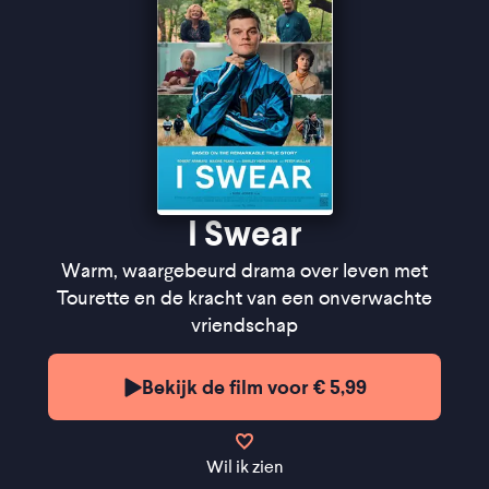
hoofdrolspelers is de drijvende kracht'' ★★★★
InDeBioscoop
''Een film die het hart op de juiste plek heeft zitten''
★★★★★
Cinemagazine
''De humor brengt spanning in alledaagse
handelingen'' ★★★★
FilmTotaal
I Swear
Warm, waargebeurd drama over leven met
Tourette en de kracht van een onverwachte
vriendschap
Bekijk de film voor € 5,99
Wil ik zien