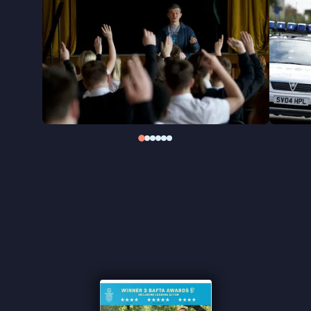
Veel films over Gilles de la Tourette zijn er niet.
Voor Kirk Jones was het hoog tijd om het
syndroom, waar lange tijd weinig begrip voor
bestond, naar het grote scherm te brengen. Met I
Swear doet hij dat op een empathische manier,
zonder te vervallen in sensatie of geforceerd
sentiment. John Davidson vormt daarbij het hart
van de film: een man die leerde leven met iets waar
de buitenwereld vaak geen raad mee wist. Hij
groeide uit tot een belangrijke pleitbezorger voor
mensen met Tourette, waarvoor hij in 2019 werd
onderscheiden door koningin Elizabeth.
''Dé bezienswaardigheid in de film is de technisch
virtuoze en charismatische hoofdrolspeler Robert
Aramayo'' ★★★★ de Volkskrant
''De juiste mix van tragiek en humor'' ★★★★
VPRO
Cinema
''Het indrukwekkende acteerwerk van de