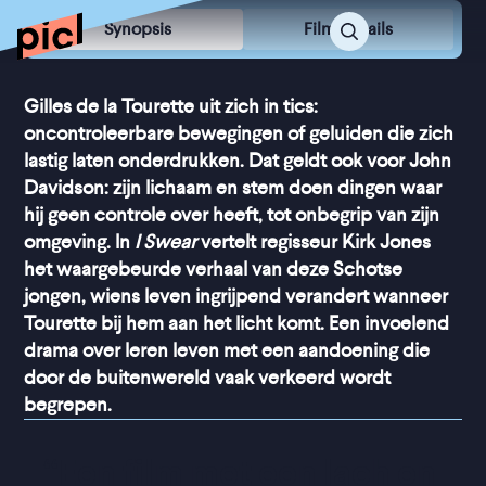
Synopsis
Film Details
Gilles de la Tourette uit zich in tics:
oncontroleerbare bewegingen of geluiden die zich
lastig laten onderdrukken. Dat geldt ook voor John
Davidson: zijn lichaam en stem doen dingen waar
hij geen controle over heeft, tot onbegrip van zijn
omgeving. In
I Swear
vertelt regisseur Kirk Jones
het waargebeurde verhaal van deze Schotse
jongen, wiens leven ingrijpend verandert wanneer
Tourette bij hem aan het licht komt. Een invoelend
drama over leren leven met een aandoening die
door de buitenwereld vaak verkeerd wordt
begrepen.
“
Een film met een lach en 