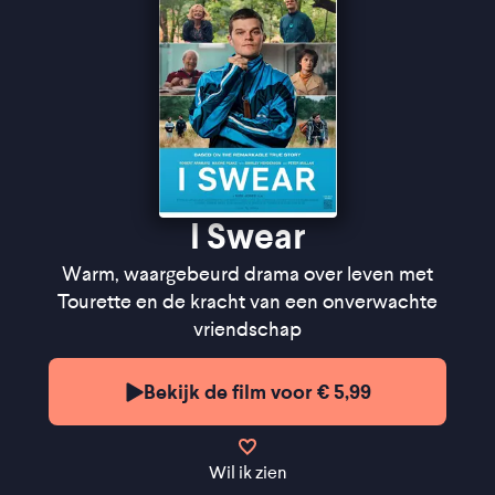
hoofdrolspelers is de drijvende kracht'' ★★★★
InDeBioscoop
''Een film die het hart op de juiste plek heeft zitten''
★★★★★
Cinemagazine
''De humor brengt spanning in alledaagse
handelingen'' ★★★★
FilmTotaal
I Swear
Warm, waargebeurd drama over leven met
Tourette en de kracht van een onverwachte
vriendschap
Bekijk de film voor € 5,99
Wil ik zien