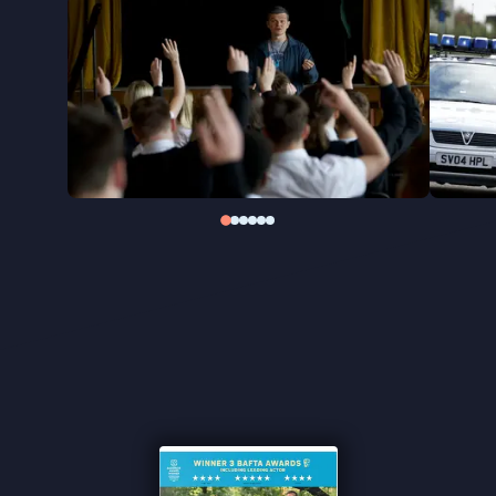
Veel films over Gilles de la Tourette zijn er niet.
Voor Kirk Jones was het hoog tijd om het
syndroom, waar lange tijd weinig begrip voor
bestond, naar het grote scherm te brengen. Met I
Swear doet hij dat op een empathische manier,
zonder te vervallen in sensatie of geforceerd
sentiment. John Davidson vormt daarbij het hart
van de film: een man die leerde leven met iets waar
de buitenwereld vaak geen raad mee wist. Hij
groeide uit tot een belangrijke pleitbezorger voor
mensen met Tourette, waarvoor hij in 2019 werd
onderscheiden door koningin Elizabeth.
''Dé bezienswaardigheid in de film is de technisch
virtuoze en charismatische hoofdrolspeler Robert
Aramayo'' ★★★★ de Volkskrant
''De juiste mix van tragiek en humor'' ★★★★
VPRO
Cinema
''Het indrukwekkende acteerwerk van de