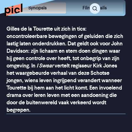
Synopsis
Film Details
Gilles de la Tourette uit zich in tics:
oncontroleerbare bewegingen of geluiden die zich
lastig laten onderdrukken. Dat geldt ook voor John
Davidson: zijn lichaam en stem doen dingen waar
hij geen controle over heeft, tot onbegrip van zijn
omgeving. In
I Swear
vertelt regisseur Kirk Jones
het waargebeurde verhaal van deze Schotse
jongen, wiens leven ingrijpend verandert wanneer
Tourette bij hem aan het licht komt. Een invoelend
drama over leren leven met een aandoening die
door de buitenwereld vaak verkeerd wordt
begrepen.
“
Een film met een lach en 