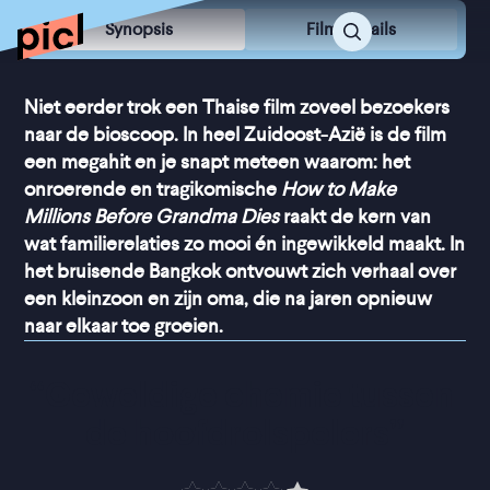
Synopsis
Film Details
Niet eerder trok een Thaise film zoveel bezoekers
naar de bioscoop. In heel Zuidoost-Azië is de film
een megahit en je snapt meteen waarom: het
onroerende en tragikomische
How to Make
Millions Before Grandma Dies
raakt de kern van
wat familierelaties zo mooi én ingewikkeld maakt. In
het bruisende Bangkok ontvouwt zich verhaal over
een kleinzoon en zijn oma, die na jaren opnieuw
naar elkaar toe groeien.
“
Geweldige chemie tussen 
de hoofdrolspelers
”