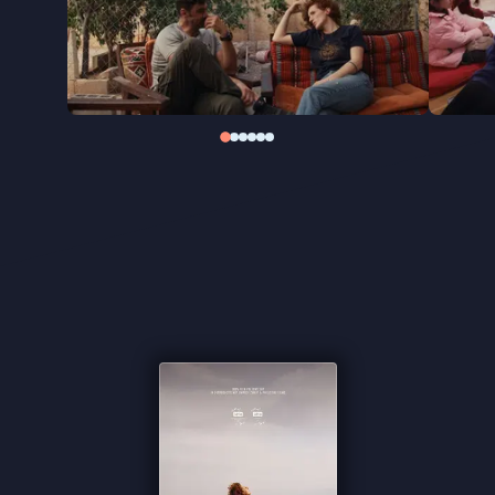
House of Hope
ging in première op IDFA 2025.
"Maakt de realiteit van leven in bezet gebied
voelbaar, evenals het gevaar en de dagelijkse
spanning" ★★★ de Volkskrant
"Busstra is een stille observeerder" ★★★ Trouw
"De invalshoek van deze aangrijpende
documentaire is zeer effectief" -
de Filmkrant