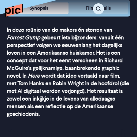
Synopsis
Film Details
In deze reünie van de makers én sterren van
Forrest Gump
gebeurt iets bijzonders: vanuit één
perspectief volgen we eeuwenlang het dagelijks
leven in een Amerikaanse huiskamer. Het is een
concept dat voor het eerst verscheen in Richard
McGuire’s gelijknamige, baanbrekende graphic
novel. In
Here
wordt dat idee vertaald naar film,
met Tom Hanks en Robin Wright in de hoofdrol (die
met AI digitaal werden verjongd). Het resultaat is
zowel een inkijkje in de levens van alledaagse
mensen als een reflectie op de Amerikaanse
geschiedenis.
“
Grensverleggend en nooit 