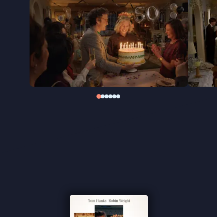
baseerde
Here
op de geprezen gelijknamige
graphic novel van Richard McGuire, dat
oorspronkelijk uit 1989 stamt en in 2014 in een
definitieve versie verscheen. Tom Hanks (
A
Beautiful Day in the Neighborhood, A Man Called
Otto
) en Robin Wright (
House of Cards, Wonder
Woman
-franchise) vervullen de hoofdrollen in dit
verhaal over liefde, verlies, geluk en het leven, dat
allemaal
hier
plaatsvindt.
“Ontroerend” ★★★ De Morgen
“Knap gemaakt” ★★★ de Volkskrant
“Alle acteurs leveren briljante prestaties” ★★★★
FilmTotaal
“Doet iets uitzonderlijks” –
de Filmkrant