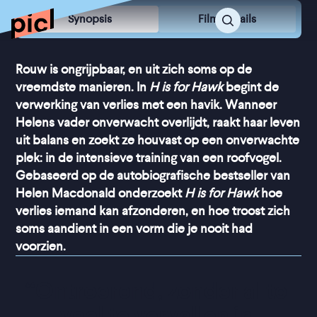
Synopsis
Film Details
Rouw is ongrijpbaar, en uit zich soms op de
vreemdste manieren. In
H is for Hawk
begint de
verwerking van verlies met een havik. Wanneer
Helens vader onverwacht overlijdt, raakt haar leven
uit balans en zoekt ze houvast op een onverwachte
plek: in de intensieve training van een roofvogel.
Gebaseerd op de autobiografische bestseller van
Helen Macdonald onderzoekt
H is for Hawk
hoe
verlies iemand kan afzonderen, en hoe troost zich
soms aandient in een vorm die je nooit had
voorzien.
“
Ontroerend, zonder al te 
veel te vervallen in 