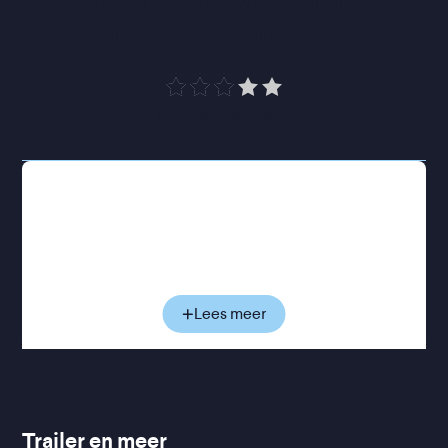
makkelijk sentiment
”
de Volkskrant
Helen, docent aan de Universiteit van Cambridge,
heeft een hechte band met haar vader. Wanneer
hij plotseling overlijdt, zijn de klap en de leegte die
hij achterlaat dan ook gigantisch en
allesoverheersend. In haar rouw trekt ze zich
steeds verder terug uit haar sociale leven, maar bijt
Lees meer
ze zich vast in een nieuw, onverwacht doel: het
trainen van een havik. Wat begint als afleiding,
groeit uit tot een obsessie. Haar gewone leven
verdwijnt steeds meer naar de achtergrond en de
havik lijkt de enige manier om met haar verdriet om
Trailer en meer