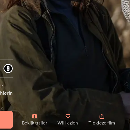
ir
hierin
Bekijk trailer
Wil ik zien
Tip deze film