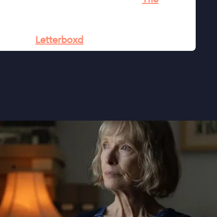
tness, adding authenticity and depth to an
★★★
½
Letterboxd