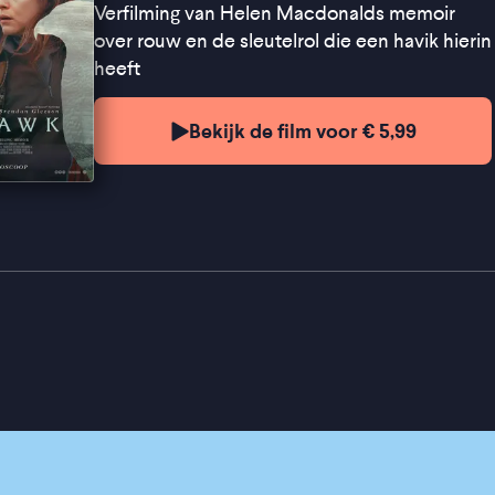
Verfilming van Helen Macdonalds memoir
over rouw en de sleutelrol die een havik hierin
heeft
Bekijk de film voor € 5,99