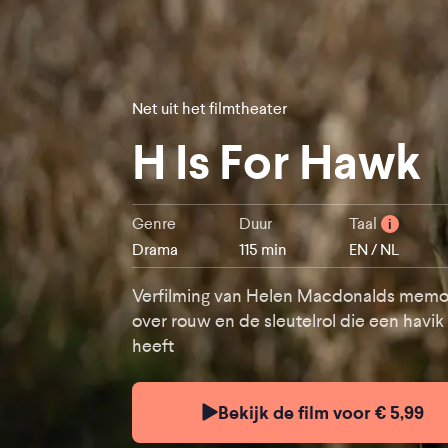
Net uit het filmtheater
H Is For Hawk
Genre
Duur
Taal
i
Drama
115 min
EN / NL
Verfilming van Helen Macdonalds memo
over rouw en de sleutelrol die een havik 
heeft
Bekijk de film voor € 5,99