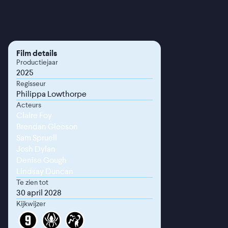
Film details
Productiejaar
2025
Regisseur
Philippa Lowthorpe
Acteurs
Claire Foy
Brendan Gleeson
Sam Spruell
Josh Dylan
Denise Gough
Lindsay Duncan
Te zien tot
30 april 2028
Kijkwijzer