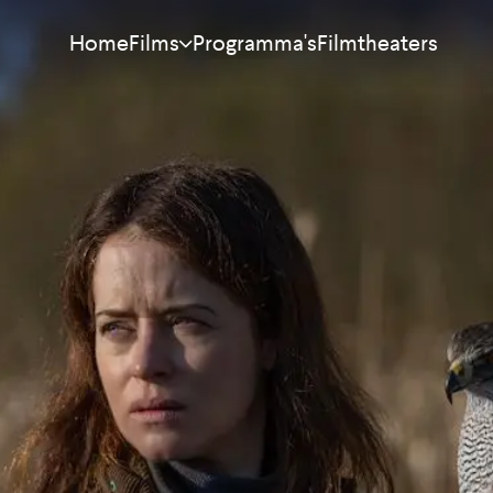
Home
Programma's
Filmtheaters
Films
Meest bekeken
Nieuw
Aanraders
Binnenkort
Alle films