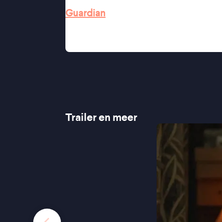
Guardian
"Wonderfully crafted and a joy to wi
already heartfelt and layered story. "
Trailer en meer