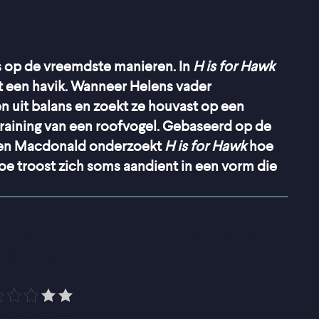
ms op de vreemdste manieren. In
H is for Hawk
t een havik. Wanneer Helens vader
en uit balans en zoekt ze houvast op een
training van een roofvogel. Gebaseerd op de
elen Macdonald onderzoekt
H is for Hawk
hoe
oe troost zich soms aandient in een vorm die
al te veel te vervallen in 
jk sentiment
”
 Volkskrant