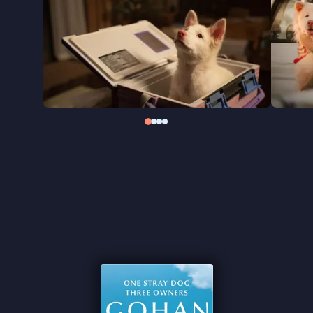
Met veel warmte en oprechte emotie laat
Gohan
zien hoe één dier veel impact kan hebben op de
mensen die hij ontmoet. Wat het verhaal nog
mooier maakt: de film is geïnspireerd op de ware
geschiedenis van Hima, de hond van de regisseur,
die ooit van straat werd gered en zelf de oudere
versie van Gohan speelt. Een nieuwe Thaise
publieksfavoriet die precies op de juiste manier
weet te ontroeren.
"Slim en sympathiek" -
de Filmkrant
"Voor mij echt de perfecte balans tussen
sentimenteel en brutally honest" ★★★★
Letterboxd