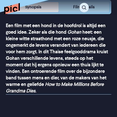
Synopsis
Film Details
Een film met een hond in de hoofdrol is altijd een
goed idee. Zeker als die hond
Gohan
heet: een
kleine witte straathond met een roze neusje, die
ongemerkt de levens verandert van iedereen die
voor hem zorgt. In dit Thaise feelgooddrama kruist
Gohan verschillende levens, steeds op het
moment dat hij ergens opnieuw een thuis lijkt te
vinden. Een ontroerende film over de bijzondere
band tussen mens en dier, van de makers van het
warme en geliefde
How to Make Millions Before
Grandma Dies
.
“
Lief, amusant en 
aantrekkelijk gefilmd
”