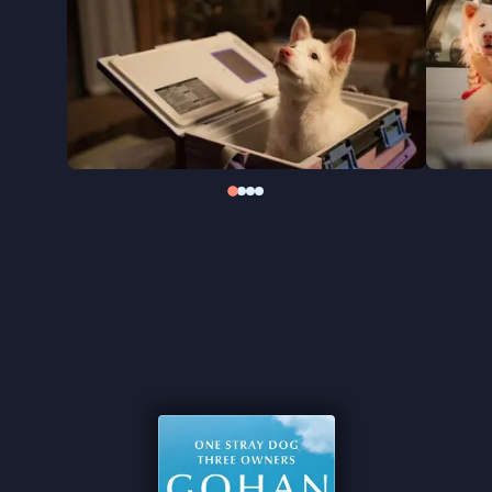
Met veel warmte en oprechte emotie laat
Gohan
zien hoe één dier veel impact kan hebben op de
mensen die hij ontmoet. Wat het verhaal nog
mooier maakt: de film is geïnspireerd op de ware
geschiedenis van Hima, de hond van de regisseur,
die ooit van straat werd gered en zelf de oudere
versie van Gohan speelt. Een nieuwe Thaise
publieksfavoriet die precies op de juiste manier
weet te ontroeren.
"Slim en sympathiek" -
de Filmkrant
"Voor mij echt de perfecte balans tussen
sentimenteel en brutally honest" ★★★★
Letterboxd