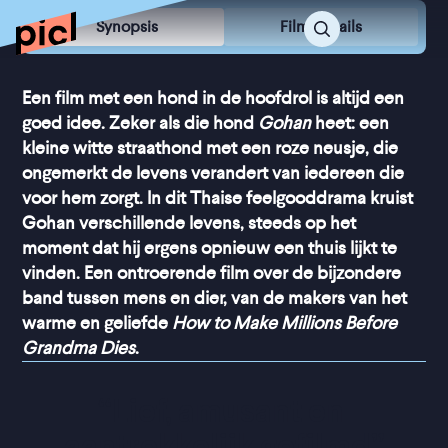
Synopsis
Film Details
Een film met een hond in de hoofdrol is altijd een
goed idee. Zeker als die hond
Gohan
heet: een
kleine witte straathond met een roze neusje, die
ongemerkt de levens verandert van iedereen die
voor hem zorgt. In dit Thaise feelgooddrama kruist
Gohan verschillende levens, steeds op het
moment dat hij ergens opnieuw een thuis lijkt te
vinden. Een ontroerende film over de bijzondere
band tussen mens en dier, van de makers van het
warme en geliefde
How to Make Millions Before
Grandma Dies
.
“
Lief, amusant en 
aantrekkelijk gefilmd
”