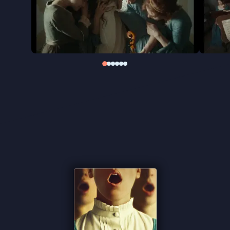
slechts enkele werken bewaard zijn gebleven.
Gloria!
fungeert zo ook als eerbetoon aan
vrouwelijke componisten die vaak niet de
erkenning kregen die ze verdienden.