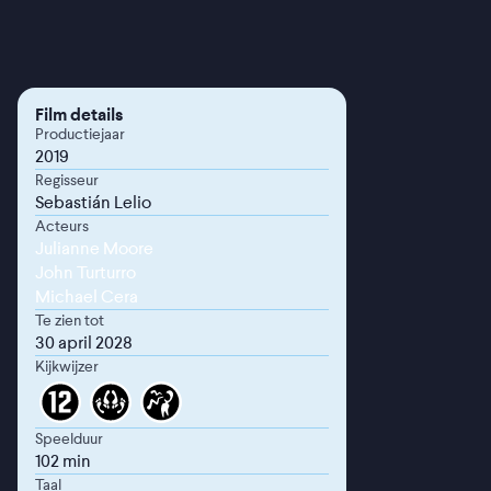
Film details
Productiejaar
2019
Regisseur
Sebastián Lelio
Acteurs
Julianne Moore
John Turturro
Michael Cera
Te zien tot
30 april 2028
Kijkwijzer
Speelduur
102 min
Taal