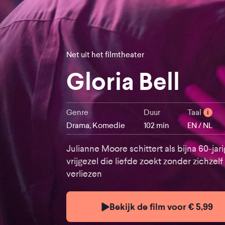
Net uit het filmtheater
Gloria Bell
Genre
Duur
Taal
i
Drama, Komedie
102 min
EN / NL
Julianne Moore schittert als bijna 60-jar
vrijgezel die liefde zoekt zonder zichzelf
verliezen
Bekijk de film voor € 5,99