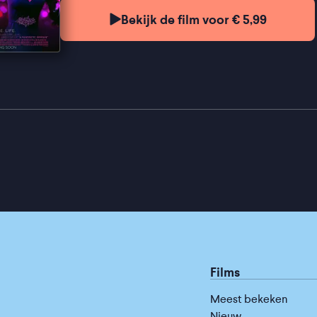
Bekijk de film voor € 5,99
Films
Meest bekeken
Nieuw