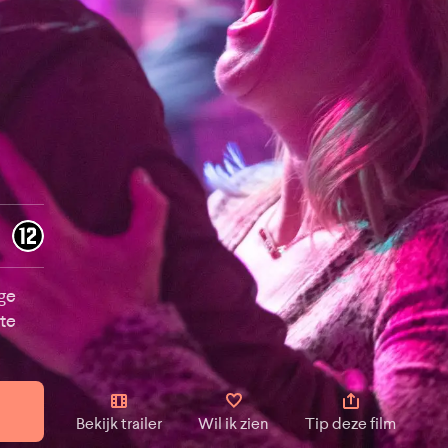
ige
 te
Bekijk trailer
Wil ik zien
Tip deze film