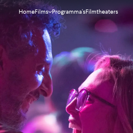
Home
Programma's
Filmtheaters
Films
Meest bekeken
Nieuw
Aanraders
Binnenkort
Alle films