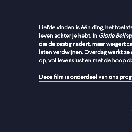
Liefde vinden is één ding, het toelat
leven achter je hebt. In
Gloria Bell
sp
die de zestig nadert, maar weigert z
laten verdwijnen. Overdag werkt ze 
op, vol levenslust en met de hoop da
Deze film is onderdeel van ons pr
“
Julianne Moore op 
de