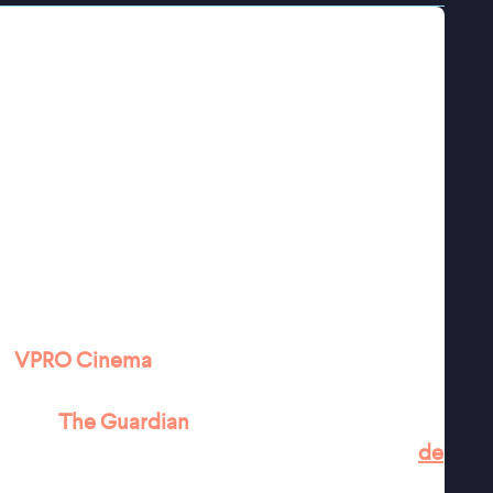
naar club. Ze danst, flirt en houdt de
 haar leven zich overal kan aandienen.
ar vrijgezellenbestaan even te kantelen. Maar
euwe verwachtingen, oude patronen en de
n. Hoe verhoudt Gloria zich daartoe zonder
 van
Gloria
, de Chileense arthousehit uit 2013
tst hij het verhaal naar de Verenigde Staten,
 Lelio maakte deze nieuwe versie vooral omdat
 en dat merk je aan alles.
Gloria Bell
is
pectief
In perspectief: Julianne Moore
.
★★
VPRO Cinema
ende gescheiden vijftiger" ★★★★ NRC
" ★★★★
The Guardian
akt indruk als de gescheiden Gloria Bell'' -
de