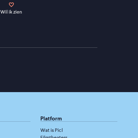
Wil ik zien
Platform
Wat is Picl
Filmtheaters