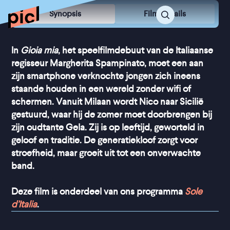
Synopsis
Film Details
In
Gioia mia
, het speelfilmdebuut van de Italiaanse
regisseur Margherita Spampinato, moet een aan
zijn smartphone verknochte jongen zich ineens
staande houden in een wereld zonder wifi of
schermen. Vanuit Milaan wordt Nico naar Sicilië
gestuurd, waar hij de zomer moet doorbrengen bij
zijn oudtante Gela. Zij is op leeftijd, geworteld in
geloof en traditie. De generatiekloof zorgt voor
stroefheid, maar groeit uit tot een onverwachte
band.
Deze film is onderdeel van ons programma
Sole
d’Italia
.