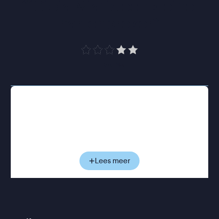
“
‘Gioia Mia’ is een kleine 
hartenbreker
”
Trouw
Met veel tegenzin arriveert Nico in het eenvoudige
appartement van zijn oudtante in Sicilië. Hij mist
Milaan, zijn vrienden, en bovenal zijn smartphone.
Gela leeft een tegenovergesteld leven: vaste
ritmes, vol geloof en traditie. De generatiekloof
zorgt voor dagelijkse botsingen, en lijkt aanvankelijk
Lees meer
onoverbrugbaar. Toch ontstaat er gaandeweg
ruimte voor nieuwsgierigheid en herkenning.
Achter hun botsende temperamenten schuilen
gevoelens die ze beiden moeilijk onder woorden
brengen.