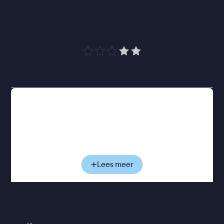
“
‘Gioia Mia’ is een kleine 
hartenbreker
”
Trouw
Met veel tegenzin arriveert Nico in het eenvoudige
appartement van zijn oudtante in Sicilië. Hij mist
Milaan, zijn vrienden, en bovenal zijn smartphone.
Gela leeft een tegenovergesteld leven: vaste
ritmes, vol geloof en traditie. De generatiekloof
zorgt voor dagelijkse botsingen, en lijkt aanvankelijk
Lees meer
onoverbrugbaar. Toch ontstaat er gaandeweg
ruimte voor nieuwsgierigheid en herkenning.
Achter hun botsende temperamenten schuilen
gevoelens die ze beiden moeilijk onder woorden
brengen.