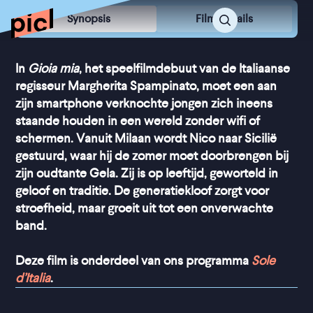
Synopsis
Film Details
In
Gioia mia
, het speelfilmdebuut van de Italiaanse
regisseur Margherita Spampinato, moet een aan
zijn smartphone verknochte jongen zich ineens
staande houden in een wereld zonder wifi of
schermen. Vanuit Milaan wordt Nico naar Sicilië
gestuurd, waar hij de zomer moet doorbrengen bij
zijn oudtante Gela. Zij is op leeftijd, geworteld in
geloof en traditie. De generatiekloof zorgt voor
stroefheid, maar groeit uit tot een onverwachte
band.
Deze film is onderdeel van ons programma
Sole
d’Italia
.