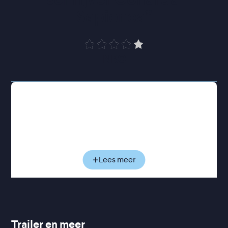
Sapienca
”
NRC
Na een onverwachte, bizarre misstap belandt
Goliarda Sapienza in 1980 in de gevangenis. Daar
ontmoet ze een groep jonge vrouwen met wie ze
tijdens haar detentie een hechte band opbouwt.
Binnen de muren ontstaat een vorm van vrijheid die
ze daarbuiten nauwelijks kent. Na haar vrijlating
Lees meer
blijkt het leven in Rome stroever: haar werk wordt
nog altijd afgewezen en haar plaats in de wereld
blijft onzeker. Toch houdt ze vast aan de
vriendschappen die in gevangenschap zijn
ontstaan en ook daarbuiten blijven voortbestaan.
Trailer en meer