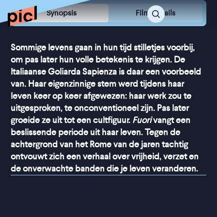
Synopsis
Film Details
Sommige levens gaan in hun tijd stilletjes voorbij,
om pas later hun volle betekenis te krijgen. De
Italiaanse Goliarda Sapienza is daar een voorbeeld
van. Haar eigenzinnige stem werd tijdens haar
leven keer op keer afgewezen: haar werk zou te
uitgesproken, te onconventioneel zijn. Pas later
groeide ze uit tot een cultfiguur.
Fuori
vangt een
beslissende periode uit haar leven. Tegen de
achtergrond van het Rome van de jaren tachtig
ontvouwt zich een verhaal over vrijheid, verzet en
de onverwachte banden die je leven veranderen.
“
Zonnig monumentje voor 
schrijver Goliarda 