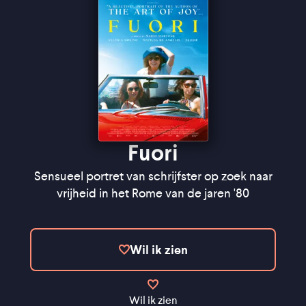
''One of Sapienza's most vibrant and accesible
work so far'' - Indiewire
Fuori
Sensueel portret van schrijfster op zoek naar
vrijheid in het Rome van de jaren '80
Wil ik zien
Wil ik zien