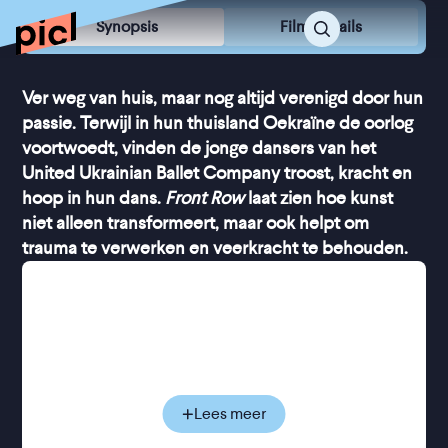
Synopsis
Film Details
Ver weg van huis, maar nog altijd verenigd door hun
passie. Terwijl in hun thuisland Oekraïne de oorlog
voortwoedt, vinden de jonge dansers van het
United Ukrainian Ballet Company troost, kracht en
hoop in hun dans.
Front Row
laat zien hoe kunst
niet alleen transformeert, maar ook helpt om
trauma te verwerken en veerkracht te behouden.
Deze documentaire is genomineerd voor de
Gouden Kalf Beste Lange Documentaire.
Terwijl de oorlog in Oekraïne voortwoekert, bereikt
het nieuws continu de dansers. Elke dag is een
strijd: hoe blijf je bewegen, hoe houd je de
discipline vast, hoe ga je om met schuldgevoel en
Lees meer
verlies? Deze jonge mensen houden zich staande