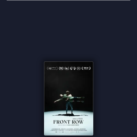
met wat hen het dierbaarst is: hun kunst. Zelfs
wanneer de toekomst nog nooit zo onzeker is
geweest.
Regisseur Miriam Guttmann schetst in
Front Row
een intiem portret van jonge mensen die
veerkracht, gemeenschap en vrijheid vinden in
dans, en laat zien hoe artistieke passie zelfs in de
donkerste tijden hoop kan brengen. De
documentaire is mede geproduceerd door Sarah
Jessica Parker en tot stand gekomen in
samenwerking met Nederland, de Verenigde
Staten, Oekraïne en het Verenigd Koninkrijk.