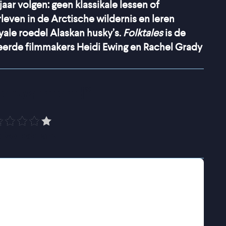
ar volgen: geen klassikale lessen of
even in de Arctische wildernis en leren
yale roedel Alaskan husky’s.
Folktales
is de
rde filmmakers Heidi Ewing en Rachel Grady
verwarmend
”
 Volkskrant
n Grady volgen de jongeren op de drempel van
rstand veranderen langzaam in persoonlijke
re verbondenheid met de natuur en met elkaar.
 over levensdraden spinnende schikgodinnen.
den, terwijl ze zichzelf hervinden in het