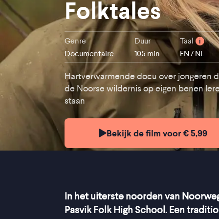
Folktales
Genre
Duur
Taal
i
Documentaire
105 min
EN / NL
Hartverwarmende docu over jongeren di
de Noorse wildernis op eigen benen ler
staan
Bekijk de film voor € 5,99
In het uiterste noorden van Noorwege
Pasvik Folk High School. Een traditi