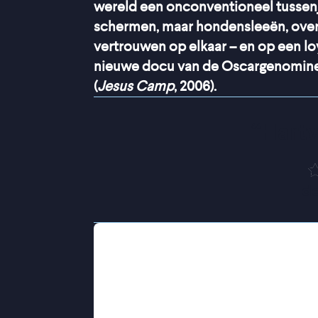
wereld een onconventioneel tussenja
schermen, maar hondensleeën, overl
vertrouwen op elkaar – en op een lo
nieuwe docu van de Oscargenominee
(
Jesus Camp
, 2006).
“
Hart
de
De Amerikaanse regisseurs Ewing e
volwassenheid. Onzekerheid en wee
groei, zelfvertrouwen en een diepe
Een rode draad is de Noorse mythe
De jongeren spinnen nu hun eigen dra