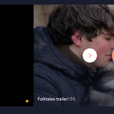
Folktales
trailer
1:55