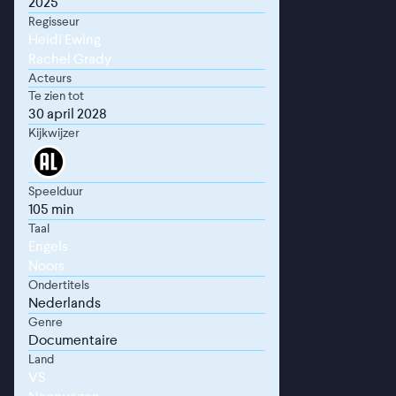
2025
Regisseur
Heidi Ewing
Rachel Grady
Acteurs
Te zien tot
30 april 2028
Kijkwijzer
Speelduur
105 min
Taal
Engels
Noors
Ondertitels
Nederlands
Genre
Documentaire
Land
VS