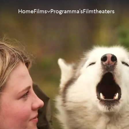
Home
Programma's
Filmtheaters
Films
Meest bekeken
Nieuw
Aanraders
Binnenkort
Alle films