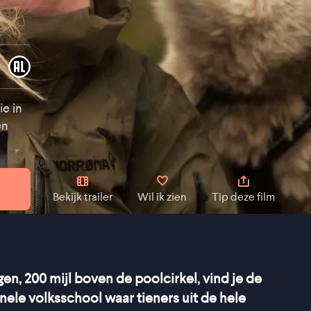
e in
en
Bekijk trailer
Wil ik zien
Tip deze film
n, 200 mijl boven de poolcirkel, vind je de
onele volksschool waar tieners uit de hele