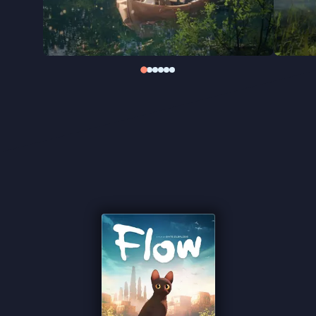
maken staan symbool voor iets groters, terwijl de
dieren tegelijkertijd opvallend zichzelf blijven.
Honderden katten- en andere dierenfilmpjes
keken de animatoren om het gedrag en de
communicatie tussen de dieren zo natuurgetrouw
mogelijk weer te geven.
“Aangrijpende animatiefilm” ★★★★★ Trouw
“Magische ervaring” ★★★★ VPRO Cinema
“Zilbalodis bewijst zijn enorme talent als beeldend
verhalenverteller” ★★★★
FilmTotaal
“Komisch op een echte, dierlijke manier” ★★★★
InDeBioscoop
“Veel aan Flow is prachtig en overtuigend” ★★★
NRC
“Prachtige beelden en veel details waarbij je vaak
ogen tekort komt” –
de Filmkrant