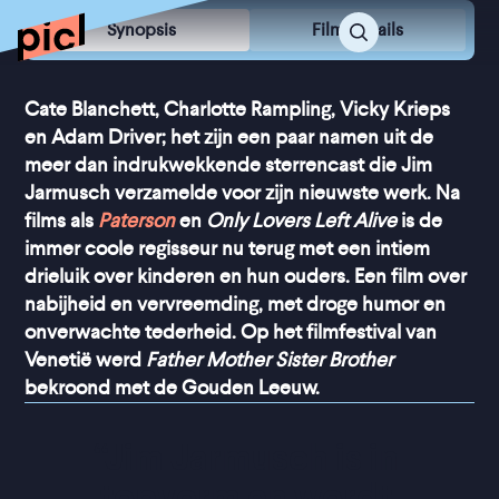
Synopsis
Film Details
Cate Blanchett, Charlotte Rampling, Vicky Krieps
en Adam Driver; het zijn een paar namen uit de
meer dan indrukwekkende sterrencast die Jim
Jarmusch verzamelde voor zijn nieuwste werk. Na
films als
Paterson
en
Only Lovers Left Alive
is de
immer coole regisseur nu terug met een intiem
drieluik over kinderen en hun ouders. Een film over
nabijheid en vervreemding, met droge humor en
onverwachte tederheid. Op het filmfestival van
Venetië werd
Father Mother Sister Brother
bekroond met de Gouden Leeuw.
“
Jim Jarmusch is in 
topvorm en wordt 