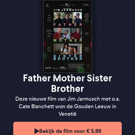
geheel'' -
de Filmkrant
"A film to savour" ★★★★
The Guardian
Father Mother Sister
Brother
Deze nieuwe film van Jim Jarmusch met o.a.
Cate Blanchett won de Gouden Leeuw in
Venetië
Bekijk de film voor € 5,99