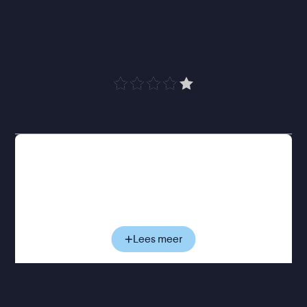
geholpen door uitstekende 
acteurs
”
VPRO Cinema
In het eerste deel reist een zoon samen met zijn zus
terug naar zijn afgelegen levende vader. Na een
goed gesprek maakt ongemakkelijke nabijheid
langzaam plaats voor voorzichtig begrip. Deel twee,
Mother
, volgt twee zussen die terugkijken op hun
jeugd en en complexe relatie met hun moeder. In
Lees meer
Sister Brother
, het laatste deel, bezoeken een zus
en haar broer hun ouderlijk huis na het overlijden
van hun ouders. Daar worden ze geconfronteerd
met een verborgen en complex verleden.