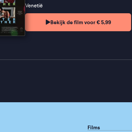
Venetië
Bekijk de film voor € 5,99
Films