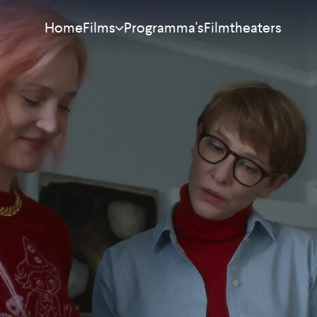
Home
Programma's
Filmtheaters
Films
Meest bekeken
Nieuw
Aanraders
Binnenkort
Alle films