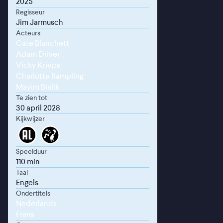
2025
Regisseur
Jim Jarmusch
Acteurs
Cate Blanchett
Adam Driver
Vicky Krieps
Charlotte Rampling
Mayim Bialik
Te zien tot
30 april 2028
Kijkwijzer
Speelduur
110 min
Taal
Engels
Ondertitels
Nederlands
Frans