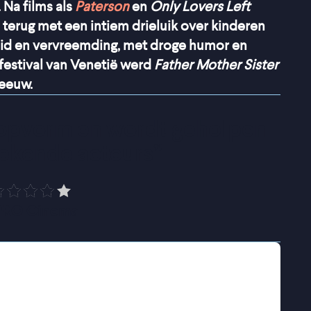
 Na films als
Paterson
en
Only Lovers Left
 terug met een intiem drieluik over kinderen
heid en vervreemding, met droge humor en
festival van Venetië werd
Father Mother Sister
eeuw.
topvorm en wordt geholpen 
tekende acteurs
”
PRO Cinema
en met zijn zus terug naar zijn afgelegen
 maakt ongemakkelijke nabijheid langzaam
 twee,
Mother
, volgt twee zussen die
lexe relatie met hun moeder. In
Sister