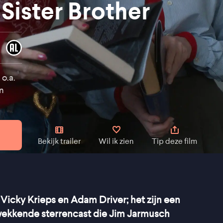
Sister Brother
o.a.
n
Bekijk trailer
Wil ik zien
Tip deze film
 Vicky Krieps en Adam Driver; het zijn een
wekkende sterrencast die Jim Jarmusch