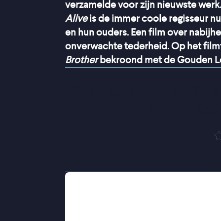
verzamelde voor zijn nieuwste werk.
Alive
is de immer coole regisseur nu
en hun ouders. Een film over nabij
onverwachte tederheid. Op het film
Brother
bekroond met de Gouden L
“
Jim Jarmusch is in 
door uits
V
In het eerste deel reist een zoon sam
levende vader. Na een goed gesprek
plaats voor voorzichtig begrip. Deel
terugkijken op hun jeugd en en comp