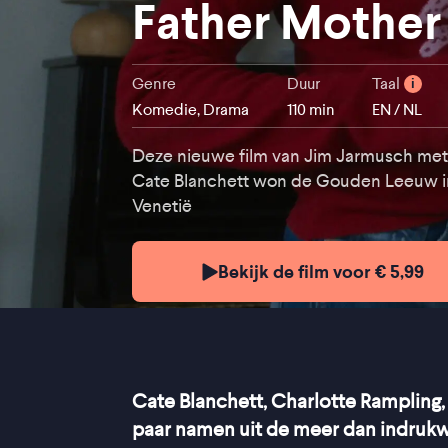
Father Mother 
Genre
Duur
Taal
i
Komedie, Drama
110 min
EN / NL
Deze nieuwe film van Jim Jarmusch met 
Cate Blanchett won de Gouden Leeuw i
Venetië
Bekijk de film voor € 5,99
Cate Blanchett, Charlotte Rampling,
paar namen uit de meer dan indruk