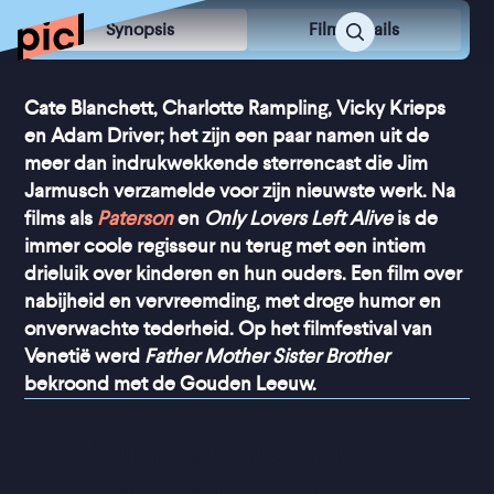
Synopsis
Film Details
Cate Blanchett, Charlotte Rampling, Vicky Krieps
en Adam Driver; het zijn een paar namen uit de
meer dan indrukwekkende sterrencast die Jim
Jarmusch verzamelde voor zijn nieuwste werk. Na
films als
Paterson
en
Only Lovers Left Alive
is de
immer coole regisseur nu terug met een intiem
drieluik over kinderen en hun ouders. Een film over
nabijheid en vervreemding, met droge humor en
onverwachte tederheid. Op het filmfestival van
Venetië werd
Father Mother Sister Brother
bekroond met de Gouden Leeuw.
“
Jim Jarmusch is in 
topvorm en wordt 