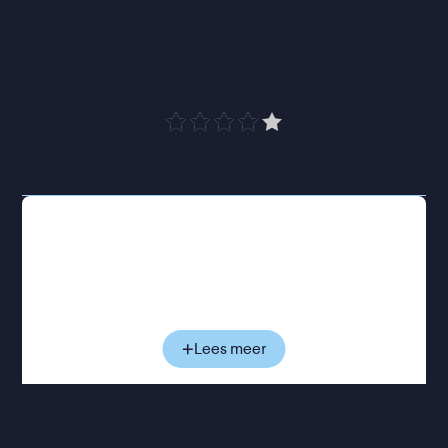
geholpen door uitstekende 
acteurs
”
VPRO Cinema
In het eerste deel reist een zoon samen met zijn zus
terug naar zijn afgelegen levende vader. Na een
goed gesprek maakt ongemakkelijke nabijheid
langzaam plaats voor voorzichtig begrip. Deel twee,
Mother
, volgt twee zussen die terugkijken op hun
jeugd en en complexe relatie met hun moeder. In
Lees meer
Sister Brother
, het laatste deel, bezoeken een zus
en haar broer hun ouderlijk huis na het overlijden
van hun ouders. Daar worden ze geconfronteerd
met een verborgen en complex verleden.