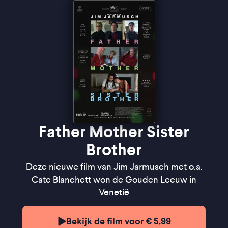
geheel'' -
de Filmkrant
"A film to savour" ★★★★
The Guardian
Father Mother Sister
Brother
Deze nieuwe film van Jim Jarmusch met o.a.
Cate Blanchett won de Gouden Leeuw in
Venetië
Bekijk de film voor € 5,99