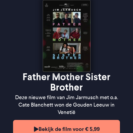
geheel'' -
de Filmkrant
"A film to savour" ★★★★
The Guardian
Father Mother Sister
Brother
Deze nieuwe film van Jim Jarmusch met o.a.
Cate Blanchett won de Gouden Leeuw in
Venetië
Bekijk de film voor € 5,99