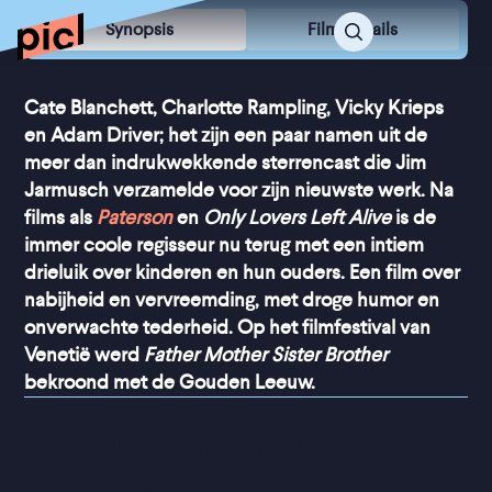
Synopsis
Film Details
Cate Blanchett, Charlotte Rampling, Vicky Krieps
en Adam Driver; het zijn een paar namen uit de
meer dan indrukwekkende sterrencast die Jim
Jarmusch verzamelde voor zijn nieuwste werk. Na
films als
Paterson
en
Only Lovers Left Alive
is de
immer coole regisseur nu terug met een intiem
drieluik over kinderen en hun ouders. Een film over
nabijheid en vervreemding, met droge humor en
onverwachte tederheid. Op het filmfestival van
Venetië werd
Father Mother Sister Brother
bekroond met de Gouden Leeuw.
“
Jim Jarmusch is in 
topvorm en wordt 