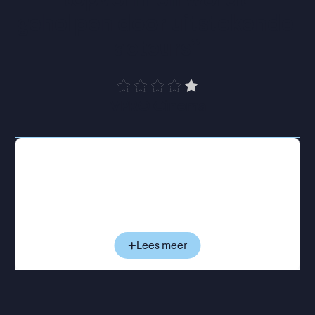
geholpen door uitstekende 
acteurs
”
VPRO Cinema
In het eerste deel reist een zoon samen met zijn zus
terug naar zijn afgelegen levende vader. Na een
goed gesprek maakt ongemakkelijke nabijheid
langzaam plaats voor voorzichtig begrip. Deel twee,
Mother
, volgt twee zussen die terugkijken op hun
jeugd en en complexe relatie met hun moeder. In
Lees meer
Sister Brother
, het laatste deel, bezoeken een zus
en haar broer hun ouderlijk huis na het overlijden
van hun ouders. Daar worden ze geconfronteerd
met een verborgen en complex verleden.