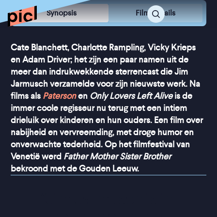
Synopsis
Film Details
Cate Blanchett, Charlotte Rampling, Vicky Krieps
en Adam Driver; het zijn een paar namen uit de
meer dan indrukwekkende sterrencast die Jim
Jarmusch verzamelde voor zijn nieuwste werk. Na
films als
Paterson
en
Only Lovers Left Alive
is de
immer coole regisseur nu terug met een intiem
drieluik over kinderen en hun ouders. Een film over
nabijheid en vervreemding, met droge humor en
onverwachte tederheid. Op het filmfestival van
Venetië werd
Father Mother Sister Brother
bekroond met de Gouden Leeuw.
“
Jim Jarmusch is in 
topvorm en wordt 