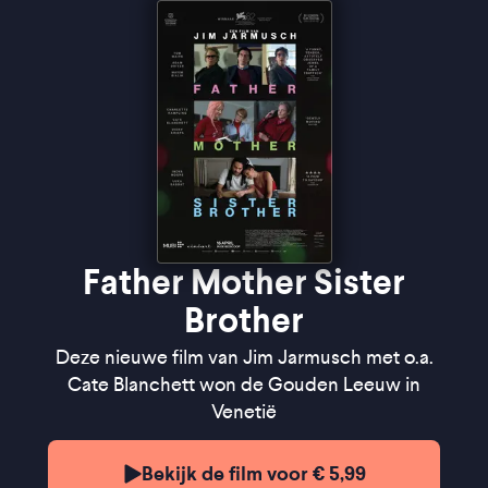
geheel'' -
de Filmkrant
"A film to savour" ★★★★
The Guardian
Father Mother Sister
Brother
Deze nieuwe film van Jim Jarmusch met o.a.
Cate Blanchett won de Gouden Leeuw in
Venetië
Bekijk de film voor € 5,99