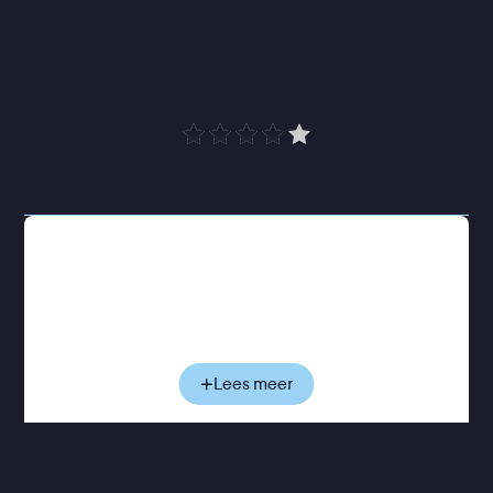
geholpen door uitstekende 
acteurs
”
VPRO Cinema
In het eerste deel reist een zoon samen met zijn zus
terug naar zijn afgelegen levende vader. Na een
goed gesprek maakt ongemakkelijke nabijheid
langzaam plaats voor voorzichtig begrip. Deel twee,
Mother
, volgt twee zussen die terugkijken op hun
jeugd en en complexe relatie met hun moeder. In
Lees meer
Sister Brother
, het laatste deel, bezoeken een zus
en haar broer hun ouderlijk huis na het overlijden
van hun ouders. Daar worden ze geconfronteerd
met een verborgen en complex verleden.