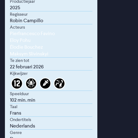
Productiejaar
2025
Regisseur
Robin Campillo
Acteurs
Pierfrancesco Favino
Eloy Pohu
Élodie Bouchez
Maksym Slivinskyi
Te zien tot
22 februari 2026
Kijkwijzer
Speelduur
102 min. min
Taal
Frans
Ondertitels
Nederlands
Genre