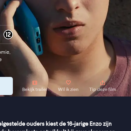
omie,
e
Bekijk trailer
Wil ik zien
Tip deze film
lgestelde ouders kiest de 16-jarige Enzo zijn