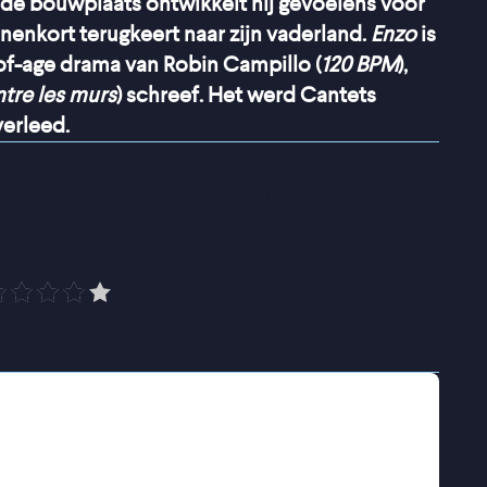
p de bouwplaats ontwikkelt hij gevoelens voor
nnenkort terugkeert naar zijn vaderland.
Enzo
is
f-age drama van Robin Campillo (
120 BPM
),
ntre les murs
) schreef. Het werd Cantets
verleed.
over de grootsheid van 
de verlangens
”
 Volkskrant
Pohu) niet de meest getalenteerde metselaar
se bouwvakker Vlad (Maksym Slivinskyi) hem
aam gevoelens voor Vlad ontwikkelt, blijkt Vlad
en bovendien keert hij binnenkort terug naar