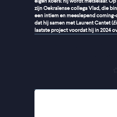
eigen koers: hij wordt metselaar. O
zijn Oekraïense collega Vlad, die bi
een intiem en meeslepend coming-o
dat hij samen met Laurent Cantet (
E
laatste project voordat hij in 2024 o
“
Een kleine film 
onvervul
de
Op de bouwplaats blijkt Enzo (Eloy 
te zijn. Gelukkig helpt de Oekraïen
geduldig op weg. Terwijl Enzo langz
vooral oog te hebben voor vrouwen, 