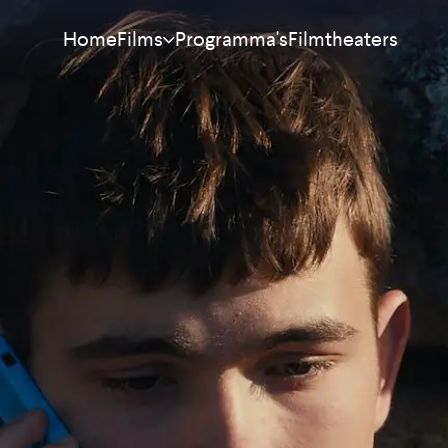
Home
Programma's
Filmtheaters
Films
Meest bekeken
Nieuw
Aanraders
Binnenkort
Alle films