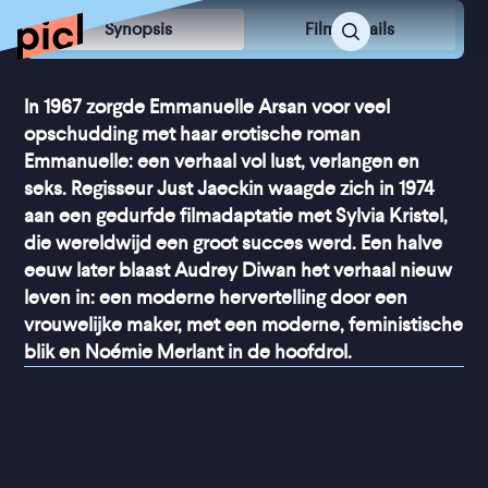
Synopsis
Film Details
In 1967 zorgde Emmanuelle Arsan voor veel
opschudding met haar erotische roman
Emmanuelle: een verhaal vol lust, verlangen en
seks. Regisseur Just Jaeckin waagde zich in 1974
aan een gedurfde filmadaptatie met Sylvia Kristel,
die wereldwijd een groot succes werd. Een halve
eeuw later blaast Audrey Diwan het verhaal nieuw
leven in: een moderne hervertelling door een
vrouwelijke maker, met een moderne, feministische
blik en Noémie Merlant in de hoofdrol.
“
Wat ooit schaamteloze 
softporno was, is het nu een 