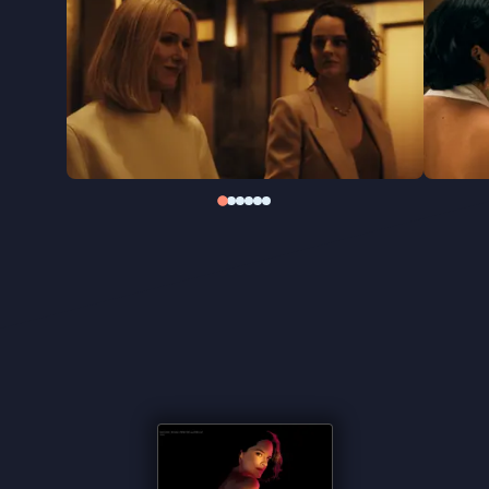
feministische herinterpretatie aan de
softpornoklassieker uit 1976. Met een hedendaagse
female gaze herinterpreteert ze het
hoofdpersonage, waarbij ze de thematiek van
seksualiteit, intimiteit en vrijheid een eigentijdse
invulling geeft. Hoofdrolspeler Noémie Merlant
werd bekend door haar rol in
Portrait de la jeune
fille en feu
(2019). Daarna speelde ze onder meer in
Les Olympiades
(2021) en
Une année difficile
(2023).