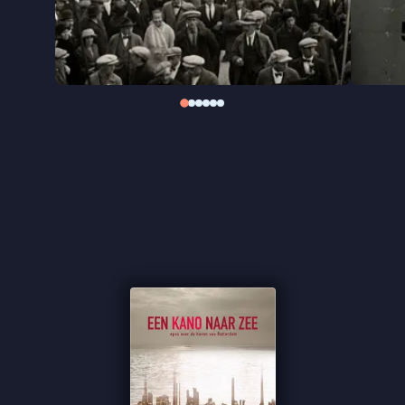
groei.
“Een met prachtig archiefbeeld geïllustreerde,
leerrijke en dichterlijke geschiedenis van de
Rotterdamse haven” - Het Parool
“Levendige docu” ★★★1/2
Cinemagazine
“Prachtige archiefbeelden”
Filmkrant