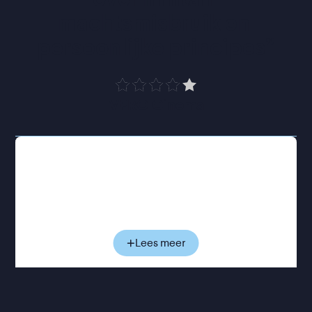
machtsmisbruik en 
persoonlijke principes
”
VPRO Cinema
Wat voor acteur George Fahmy leek op een
professionele reddingsboei, verandert langzaam in
een beklemmende val. Tijdens de voorbereidingen
en op de set van de staatsfilm wordt duidelijk dat
elke stap wordt gevolgd en elke keuze
consequenties heeft. George's privé- en
Lees meer
professioneel leven beginnen door elkaar heen te
lopen. De twijfel groeit, wantrouwen sluipt binnen
en de hoofdrol die zijn redding moest zijn, dreigt
zijn ondergang te worden. Hoe verder het project