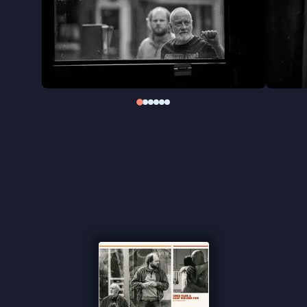
Het in prachtig zwart-wit geschoten
Drie Dagen Vis
is een geslaagde mix van drama en droge komedie
en de tweede speelfilm van Peter Hoogendoorn,
die eerder veel lof oogstte met zijn film
Tussen 10
en 12
(2014).
"De wederzijdse onmacht tussen vader en zoon
wordt wonderbaarlijk goed gevangen" ★★★★ de
Volkskrant
"Wrang-komisch" ★★★★ NRC
"Met humor en melancholie is er veel gevoel voor
het ongezegde" - Het Parool
"Brengt een krachtige boodschap over: het belang
van er simpelweg voor elkaar te zijn" ★★★★
Cinemagazine
"Bijzonder melancholische film" -
de Filmkrant