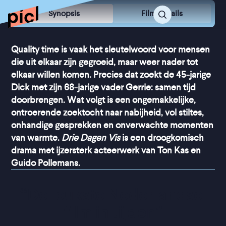
Synopsis
Film Details
Quality time is vaak het sleutelwoord voor mensen
die uit elkaar zijn gegroeid, maar weer nader tot
elkaar willen komen. Precies dat zoekt de 45-jarige
Dick met zijn 68-jarige vader Gerrie: samen tijd
doorbrengen. Wat volgt is een ongemakkelijke,
ontroerende zoektocht naar nabijheid, vol stiltes,
onhandige gesprekken en onverwachte momenten
van warmte.
Drie Dagen Vis
is een droogkomisch
drama met ijzersterk acteerwerk van Ton Kas en
Guido Pollemans.
“
De leukste Nederlandse 
film in tijden
”