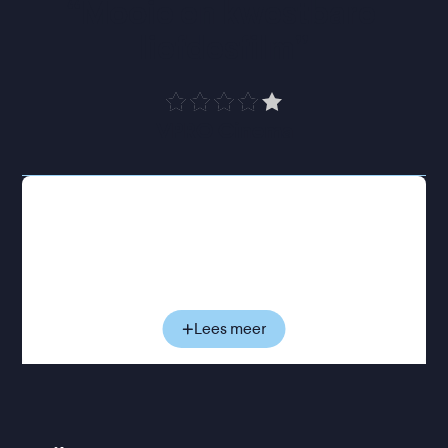
“
Mooie en kwestbare 
liefdesfilm
”
VPRO Cinema
Als lesbische vrouw is Isio niet veilig in haar
thuisland Nigeria. Ze is naar het Verenigd Koninkrijk
gevlucht, waar ze een nieuw bestaan probeert op
te bouwen waarin ze kan zijn wie ze is. Maar dat
blijkt niet eenvoudig. Wanneer ze een
verblijfsvergunning aanvraagt, wordt ze opgepakt
Lees meer
en naar een uitzettingscentrum gebracht. Daar
ontmoet ze Farah, die er al langer verblijft en weet
hoe weinig hoop deze plek te bieden heeft. Terwijl
Isio goede moed probeert te houden, dringt
langzaam door hoe onzeker haar toekomst is. Toch