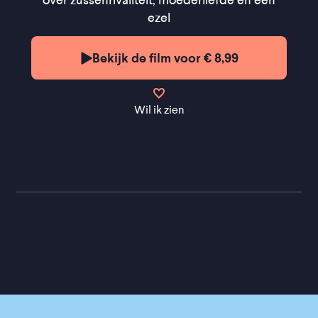
over zussenrivaliteit, moederliefde en een
ezel
Bekijk de film voor € 8,99
Wil ik zien