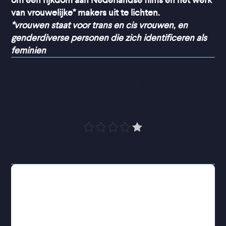
om een rijkdom aan Nederlandse films en het werk
van vrouwelijke* makers uit te lichten.
*vrouwen staat voor trans en cis vrouwen, en
genderdiverse personen die zich identificeren als
feminien
“
Vilein-komisch 
familiedrama
”
VPRO Cinema
De relatie tussen de zussen Anna en Charlotte
wordt al hun hele leven gekenmerkt door een
hunkering naar de aandacht van hun moeder.
Wanneer ze opnieuw onder één dak in hun
ouderlijk huis belanden, laaien oude, onopgeloste