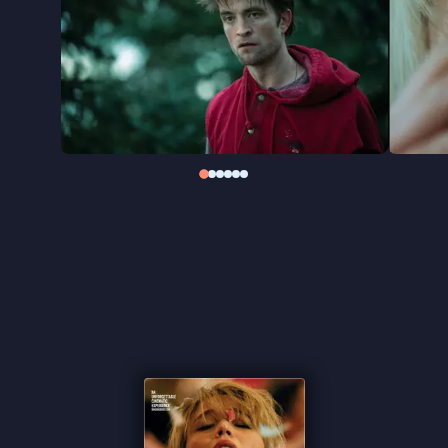
Jennifer Lawrence verbeeldt
Die My Love
de
afgrond van een bipolaire stoornis. De motor die
door Grace’s gedachten dendert, het steeds
terugkerende brandende bos, de muziek die de
muren doet trillen: alles wordt een echo van haar
brekende bewustzijn. Ramsay levert een
ongenadige, maar diep menselijke blik op een
geest die tegelijk uiteenvalt en overeind probeert
te blijven.
"Sterke, temperamentvolle psychothriller" ★★★★
VPRO Cinema
"Alles is normaal en raar in het kolkende
Die My
Love
" ★★★★ de Volkskrant
"Jennifer Lawrence excels" ★★★★
The Guardian