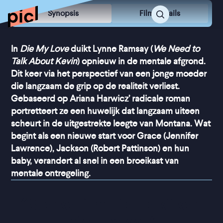
Synopsis
Film Details
In
Die My Love
duikt Lynne Ramsay (
We Need to
Talk About Kevin
) opnieuw in de mentale afgrond.
Dit keer via het perspectief van een jonge moeder
die langzaam de grip op de realiteit verliest.
Gebaseerd op Ariana Harwicz’ radicale roman
portretteert ze een huwelijk dat langzaam uiteen
scheurt in de uitgestrekte leegte van Montana. Wat
begint als een nieuwe start voor Grace (Jennifer
Lawrence), Jackson (Robert Pattinson) en hun
baby, verandert al snel in een broeikast van
mentale ontregeling.
“
Sterke film die de kijker 
niet loslaat
”