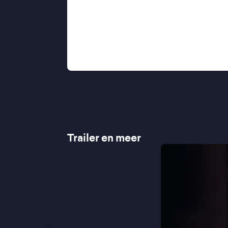
videoclips.
Diciannove
is zijn eerst
prestigieuze filmfestival van Venetië
"Tortorici neemt de jeugdige onerns
"Speels en stijlvol" ★★★ de Volkskr
"Vrolijk van de hak op de tak" - Het 
Trailer en meer