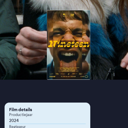
Film details
Productiejaar
2024
Regisseur