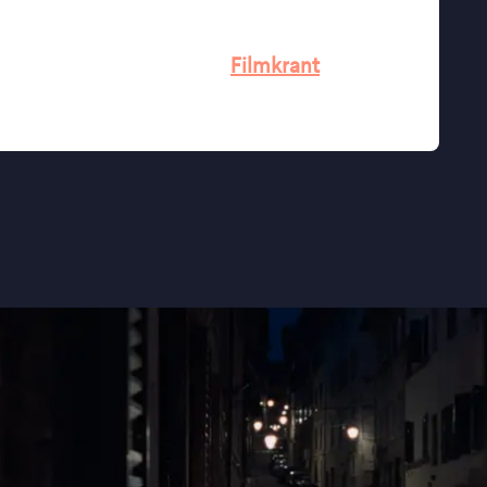
e speelfilm en ging in première op het
.
t volkomen serieus" - de
Filmkrant
ant
Parool