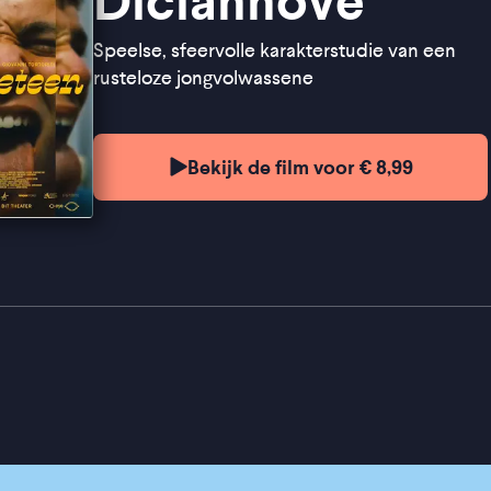
Diciannove
Speelse, sfeervolle karakterstudie van een
rusteloze jongvolwassene
Bekijk de film voor € 8,99