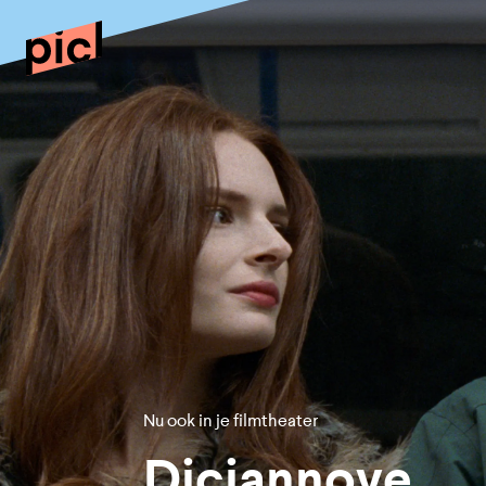
Nu ook in je filmtheater
Diciannove