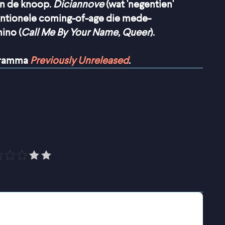
 in de knoop.
Diciannove
(wat 'negentien'
entionele coming-of-age die mede-
ino (
Call Me By Your Name, Queer
).
ogramma
Previously Unreleased
.
eur Tortorici volgt zijn 
d zonder oordeel en trekt 
 alles uit de kast
”
PRO Cinema
anse literatuur in Siena te gaan studeren. Maar
oeite om zich aan te passen en heeft amper