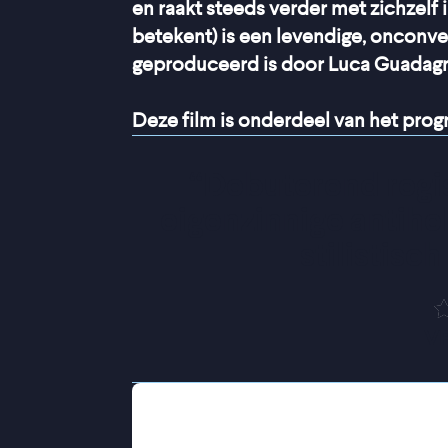
en raakt steeds verder met zichzelf
betekent) is een levendige, onconv
geproduceerd is door Luca Guadagn
Deze film is onderdeel van het pr
“
Debuterend regiss
eigenzinnige antihel
stilistisch
V
Impulsief besluit hij klassieke Italia
de ietwat koppige Leonardo heeft m