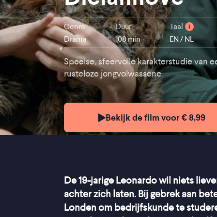
Genre
Duur
Taal
i
Drama
108 min
EN / NL
Speelse, sfeervolle karakterstudie van e
rusteloze jongvolwassene
Bekijk de film voor € 8,99
De 19-jarige Leonardo wil niets lie
achter zich laten. Bij gebrek aan bet
Londen om bedrijfskunde te studeren