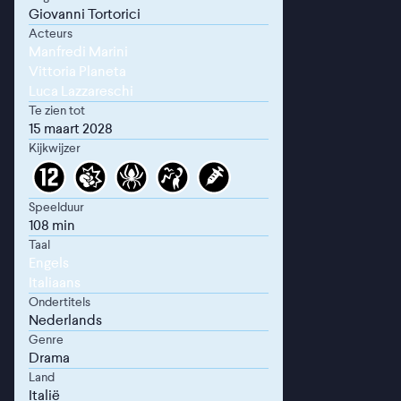
Giovanni Tortorici
Acteurs
Manfredi Marini
Vittoria Planeta
Luca Lazzareschi
Te zien tot
15 maart 2028
Kijkwijzer
Speelduur
108 min
Taal
Engels
Italiaans
Ondertitels
Nederlands
Genre
Drama
Land
Italië