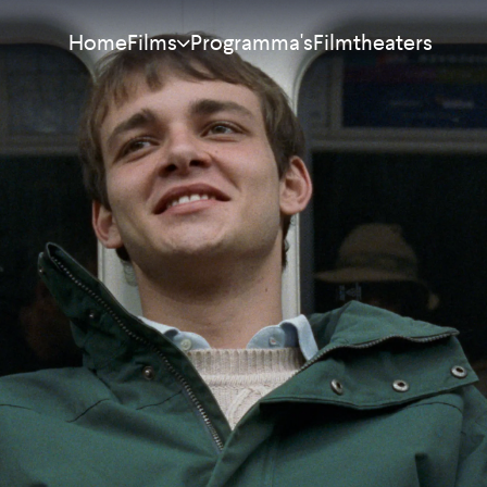
Home
Programma's
Filmtheaters
Films
Meest bekeken
Nieuw
Aanraders
Binnenkort
Alle films