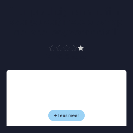
“
Een prachtig humane film 
over (queer) moederschap 
met veel oog voor detail
”
VPRO Cinema
Céline kijkt uit naar de komst van haar eerste kind.
Alleen is zij zelf niet zwanger; haar vrouw Nadia zal
over drie maanden bevallen van hun dochter. Maar
om wettelijk als moeder erkend te worden, moet
Céline haar kind adopteren en bewijzen dat zij een
plek verdient in het leven van haar eigen dochter. In
Lees meer
dat proces wordt ze gevraagd vijftien verklaringen
te verzamelen die bevestigen dat zij een goede