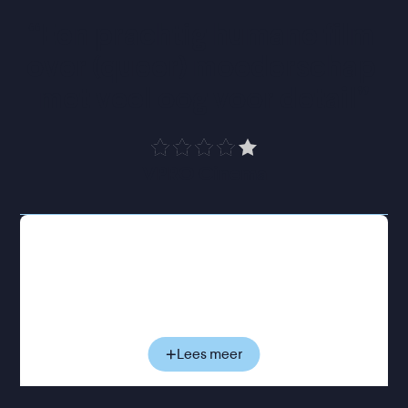
“
Een prachtig humane film 
over (queer) moederschap 
met veel oog voor detail
”
VPRO Cinema
Céline kijkt uit naar de komst van haar eerste kind.
Alleen is zij zelf niet zwanger; haar vrouw Nadia zal
over drie maanden bevallen van hun dochter. Maar
om wettelijk als moeder erkend te worden, moet
Céline haar kind adopteren en bewijzen dat zij een
plek verdient in het leven van haar eigen dochter. In
Lees meer
dat proces wordt ze gevraagd vijftien verklaringen
te verzamelen die bevestigen dat zij een goede