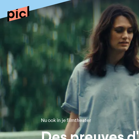
Nu ook in je filmtheater
Des preuves d