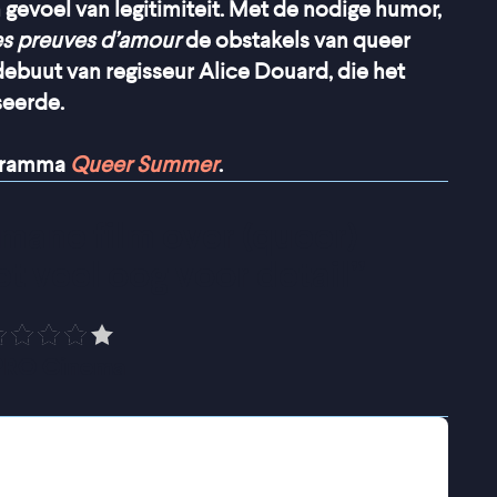
 gevoel van legitimiteit. Met de nodige humor,
s preuves d’amour
de obstakels van queer
debuut van regisseur Alice Douard, die het
seerde.
ogramma
Queer Summer
.
mane film over (queer) 
 veel oog voor detail
”
PRO Cinema
r eerste kind. Alleen is zij zelf niet zwanger;
nden bevallen van hun dochter. Maar om
den, moet Céline haar kind adopteren en