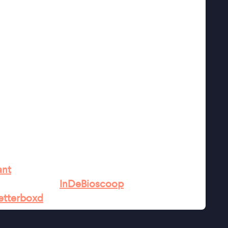
 het leven van haar eigen dochter. In dat
erklaringen te verzamelen die bevestigen dat
r toeziend oog van vrienden, familie en de wet
ingende wijze het verhaal vanuit het
rtner in de laatste fase van de zwangerschap.
 Semaine de la Critique op het Filmfestival
e zien op Film by the Sea en de Roze
et de Publieksprijs.
is een ontdekking" ★★★★ Trouw
rollen op scherp en bevraagt op allerlei
ant
 verhaal" ★★★
InDeBioscoop
etterboxd