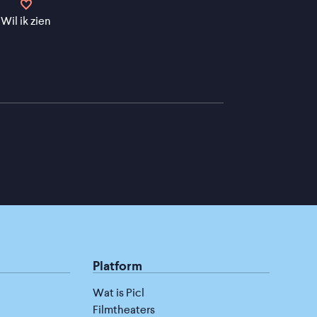
Wil ik zien
Platform
Wat is Picl
Filmtheaters