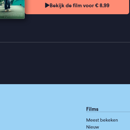
Bekijk de film voor € 8,99
Films
Meest bekeken
Nieuw