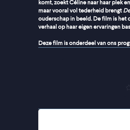
komt, zoekt Céline naar haar plek en
maar vooral vol tederheid brengt
De
ouderschap in beeld. De film is het 
verhaal op haar eigen ervaringen ba
Deze film is onderdeel van ons pr
“
Een prachtig hu
moederschap met
V
Céline kijkt uit naar de komst van haa
haar vrouw Nadia zal over drie maa
wettelijk als moeder erkend te wor