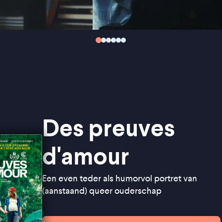
Des preuves
d'amour
Een even teder als humorvol portret van
(aanstaand) queer ouderschap