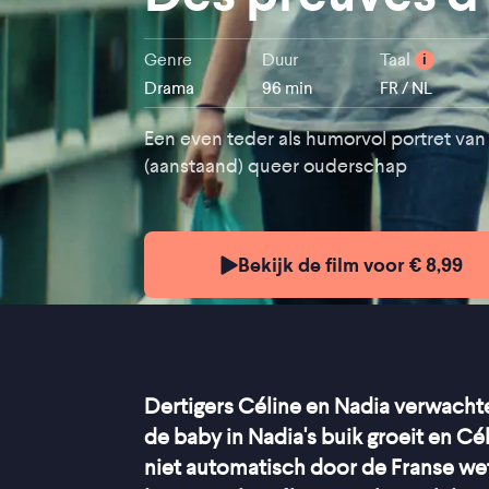
Genre
Duur
Taal
i
Drama
96 min
FR / NL
Een even teder als humorvol portret van
(aanstaand) queer ouderschap
Bekijk de film voor € 8,99
Dertigers Céline en Nadia verwacht
de baby in Nadia's buik groeit en Cé
niet automatisch door de Franse wet