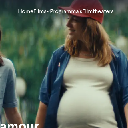
Home
Programma's
Filmtheaters
Films
Meest bekeken
Nieuw
Aanraders
Binnenkort
Alle films
'amour